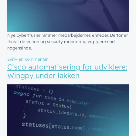
Nye cybertrusler rammer medarbejdernes enheder. Derfor er
threat detection og security monitoring vigtigere end
nogensinde.
til Threat detection i praksis: Nye trusler i
Skriv en kommentar
Cisco automatisering for udviklere:
Wingpy under lakken