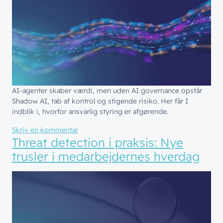
Customer Experience
AI-agenter skaber værdi, men uden AI governance opstår
Shadow AI, tab af kontrol og stigende risiko. Her får I
indblik i, hvorfor ansvarlig styring er afgørende.
til AI-agenterne som jeres ansvarlige medar
Skriv en kommentar
Threat detection i praksis: Nye
trusler i medarbejdernes hverdag