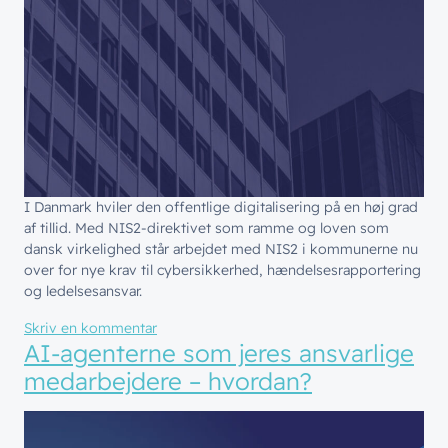
Netværk
// HVEM VI ER
Nyheder & presse
Sikkerhed
Om wingmen
Vidensdeling
Cloud & AI
Hvad vi gør
Job & Karriere
Events
Splunk
Bæredygtighed
Webinarer
Hvem vi er
Møderum
Wingmen Community
I Danmark hviler den offentlige digitalisering på en høj grad
Kontaktcenter
Cases
// PART OF WINGMEN
af tillid. Med NIS2-direktivet som ramme og loven som
dansk virkelighed står arbejdet med NIS2 i kommunerne nu
over for nye krav til cybersikkerhed, hændelsesrapportering
Offentlige organisationer
// SERVICES
og ledelsesansvar.
Bliv en del af
teamet!
til NIS2 for kommunerne: fra tillid til modst
Bliv inspireret
Skriv dig op og få alle nyheder
Skriv en kommentar
Managed Services
AI-agenterne som jeres ansvarlige
direkte i din inbox
Ledige stillinger
Managed Security
medarbejdere – hvordan?
Skriv dig op
Automatisering