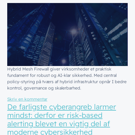
Hybrid Mesh Firewall giver virksomheder et praktisk
fundament for robust og AI-klar sikkerhed. Med central
policy-styring på tværs af hybrid infrastruktur opnår I bedre
kontrol, governance og skalerbarhed.
til Hybrid Mesh Firewall: Et praktisk fundame
Skriv en kommentar
De farligste cyberangreb larmer
mindst: derfor er risk-based
alerting blevet en vigtig del af
moderne cybersikkerhed