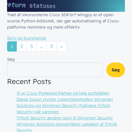
Træt af inkonsistente Cisco SDK’er? Wingpy er et open
source Python-bibliotek, der gør automatisering af Cisco-
platforme nemmere og mere effektiv.
til Cisco automatisering for udviklere: Wing
Skriv en kommentar
Indlægs navigation
1
2
3
…
5
»
Søg
Søg
Recent Posts
Vi er Cisco Preferred Partner på hele porteføljen
Dansk fusion styrker cybersikkerheden: Wingmen
Solutions og Wingmen Security (tidligere Trifork
Security) går sammen
Trifork Security ændrer navn til Wingmen Security
Wingmen Solutions gennemfører opkøbet af Trifork
Security