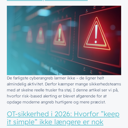
De farligste cyberangreb larmer ikke – de ligner helt
almindelig aktivitet. Derfor kæmper mange sikkerhedsteams
med at skelne reelle trusler fra støj. I denne artikel ser vi på,
hvorfor risk-based alerting er blevet afgørende for at
opdage moderne angreb hurtigere og mere præcist.
OT-sikkerhed i 2026: Hvorfor ”keep
it simple” ikke længere er nok