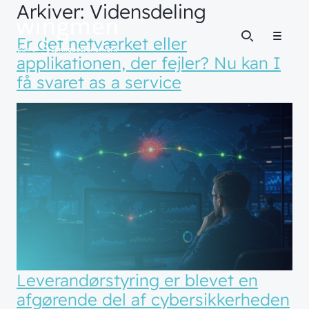
Arkiver:
Vidensdeling
Er det netværket eller
Menu
applikationen, der fejler? Nu kan I
få svaret as a service
Leverandørstyring er blevet en
afgørende del af cybersikkerheden