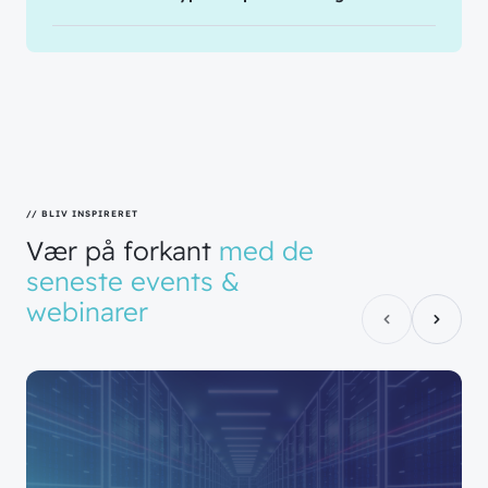
// BLIV INSPIRERET
Vær
på
forkant
med
de
seneste
events
&
webinarer