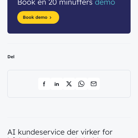
Book en 20 minutters
demo
Book demo
Del
AI kundeservice der virker for