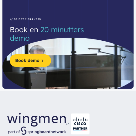
// SE DET I PRAKSIS
Book
en
20
minutters
demo
Book demo
//