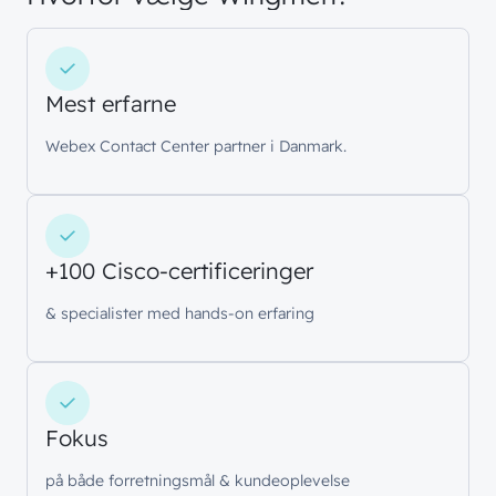
Mest erfarne
Webex Contact Center partner i Danmark.
+100 Cisco-certificeringer
// LØSNINGER
// BLIV INSPIRERET
& specialister med hands-on erfaring
Netværk
// HVEM VI ER
Nyheder & presse
Sikkerhed
Om wingmen
Vidensdeling
Cloud & AI
Hvad vi gør
Fokus
Job & Karriere
Events
Splunk
på både forretningsmål & kundeoplevelse
Bæredygtighed
Webinarer