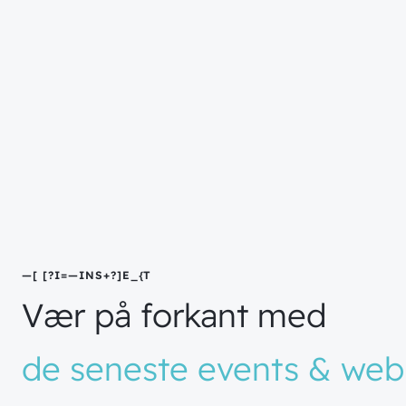
// B
_
IV
+
INSPIRERET
Vær
på
forkant
med
de
seneste
events
&
web