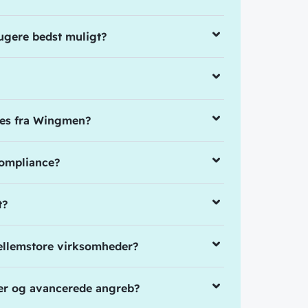
ugere bedst muligt?
ces fra Wingmen?
ompliance?
t?
mellemstore virksomheder?
ler og avancerede angreb?