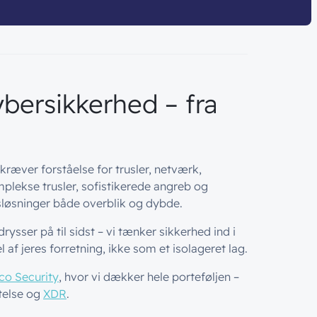
bersikkerhed – fra
ræver forståelse for trusler, netværk,
plekse trusler, sofistikerede angreb og
sløsninger både overblik og dybde.
ysser på til sidst – vi tænker sikkerhed ind i
 af jeres forretning, ikke som et isolageret lag.
co Security
, hvor vi dækker hele porteføljen –
ttelse og
XDR
.