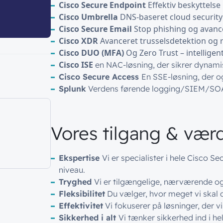
Cisco Secure Endpoint
Effektiv beskyttels
Cisco Umbrella
DNS-baseret cloud security
Cisco Secure Email
Stop phishing og avanc
Cisco XDR
Avanceret trusselsdetektion og
Cisco DUO (MFA)
Og Zero Trust – intelligen
Cisco ISE
en NAC-løsning, der sikrer dyna
Cisco Secure Access
En SSE-løsning, der o
Splunk
Verdens førende logging/SIEM/SO
Vores tilgang & værd
Ekspertise
Vi er specialister i hele Cisco S
niveau.
Tryghed
Vi er tilgængelige, nærværende og 
Fleksibilitet
Du vælger, hvor meget vi skal dr
Effektivitet
Vi fokuserer på løsninger, der v
Sikkerhed i alt
Vi tænker sikkerhed ind i hel