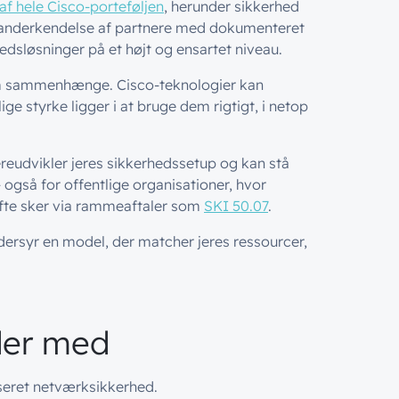
af hele Cisco-porteføljen
, herunder sikkerhed
n anderkendelse af partnere med dokumenteret
hedsløsninger på et højt og ensartet niveau.
om sammenhænge. Cisco-teknologier kan
e styrke ligger i at bruge dem rigtigt, i netop
reudvikler jeres sikkerhedssetup og kan stå
 – også for offentlige organisationer, hvor
ofte sker via rammeaftaler som
SKI 50.07
.
dersyr en model, der matcher jeres ressourcer,
jder med
seret netværksikkerhed.