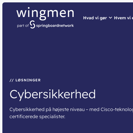
Hvad vi gør
Hvem vi 
// LØSNINGER
// HVEM VI ER
// BLIV INSPIRER
Netværk
Om wingme
Nyheder & 
Sikkerhed
Job & Karri
Vidensdelin
Cloud & AI
Bæredygtig
Events
// LØSNINGER
Cybersikkerhed
Splunk
Webinarer
Møderum
Wingmen C
Cybersikkerhed på højeste niveau – med Cisco-teknolo
Kontaktcent
certificerede specialister.