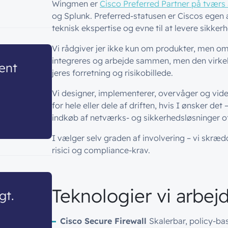
Wingmen er
Cisco Preferred Partner på tværs 
og Splunk. Preferred-statusen er Ciscos ege
teknisk ekspertise og evne til at levere sikker
Vi rådgiver jer ikke kun om produkter, men 
integreres og arbejde sammen, men den virkelig
ent
jeres forretning og risikobillede.
Vi designer, implementerer, overvåger og vide
for hele eller dele af driften, hvis I ønsker det
indkøb af netværks- og sikkerhedsløsninger 
I vælger selv graden af involvering – vi skræd
risici og compliance-krav.
Teknologier vi arbe
gt.
Cisco Secure Firewall
Skalerbar, policy-ba