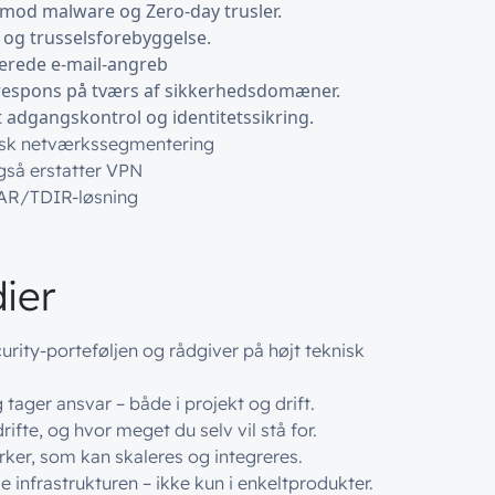
e mod malware og Zero-day trusler.
 og trusselsforebyggelse.
erede e-mail-angreb
 respons på tværs af sikkerhedsdomæner.
t adgangskontrol og identitetssikring.
misk netværkssegmentering
gså erstatter VPN
AR/TDIR-løsning
ier
ecurity-porteføljen og rådgiver på højt teknisk
tager ansvar – både i projekt og drift.
ifte, og hvor meget du selv vil stå for.
irker, som kan skaleres og integreres.
e infrastrukturen – ikke kun i enkeltprodukter.