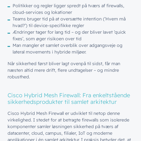
Politikker og regler ligger spredt på tværs af firewalls,
cloud-services og lokationer
Teams bruger tid på at oversætte intention (’Hvem må
hvad?’) til device-specifikke regler
Ændringer tager for lang tid – og der bliver lavet ’quick
fixes’, som øger risikoen over tid
Man mangler et samlet overblik over adgangsveje og
lateral movements i hybride miljøer.
Når sikkerhed først bliver lagt ovenpå til sidst, får man
næsten altid mere drift, flere undtagelser – og mindre
robusthed.
Cisco Hybrid Mesh Firewall: Fra enkeltstående
sikkerhedsprodukter til samlet arkitektur
Cisco Hybrid Mesh Firewall er udviklet til netop denne
virkelighed. I stedet for at betragte firewalls som isolerede
komponenter samler løsningen sikkerhed på tværs af
datacenter, cloud, campus, filialer, IoT og moderne
applikationer i én samlet arkitektur. I praksis betyder det, at