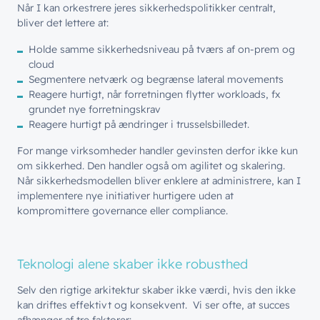
Når I kan orkestrere jeres sikkerhedspolitikker centralt,
bliver det lettere at:
Holde samme sikkerhedsniveau på tværs af on-prem og
cloud
Segmentere netværk og begrænse lateral movements
Reagere hurtigt, når forretningen flytter workloads, fx
grundet nye forretningskrav
Reagere hurtigt på ændringer i trusselsbilledet.
For mange virksomheder handler gevinsten derfor ikke kun
om sikkerhed. Den handler også om agilitet og skalering.
Når sikkerhedsmodellen bliver enklere at administrere, kan I
implementere nye initiativer hurtigere uden at
kompromittere governance eller compliance.
// LØSNINGER
// BLIV INSPIRERET
Netværk
Teknologi alene skaber ikke robusthed
// HVEM VI ER
Nyheder & presse
Sikkerhed
Selv den rigtige arkitektur skaber ikke værdi, hvis den ikke
Om wingmen
Vidensdeling
kan driftes effektivt og konsekvent. Vi ser ofte, at succes
Cloud & AI