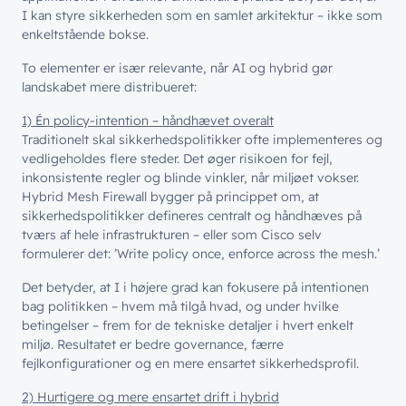
I kan styre sikkerheden som en samlet arkitektur – ikke som
enkeltstående bokse.
To elementer er især relevante, når AI og hybrid gør
landskabet mere distribueret:
1) Én policy-intention – håndhævet overalt
Traditionelt skal sikkerhedspolitikker ofte implementeres og
vedligeholdes flere steder. Det øger risikoen for fejl,
inkonsistente regler og blinde vinkler, når miljøet vokser.
Hybrid Mesh Firewall bygger på princippet om, at
sikkerhedspolitikker defineres centralt og håndhæves på
tværs af hele infrastrukturen – eller som Cisco selv
formulerer det: ’Write policy once, enforce across the mesh.’
Det betyder, at I i højere grad kan fokusere på intentionen
bag politikken – hvem må tilgå hvad, og under hvilke
betingelser – frem for de tekniske detaljer i hvert enkelt
miljø. Resultatet er bedre governance, færre
fejlkonfigurationer og en mere ensartet sikkerhedsprofil.
2) Hurtigere og mere ensartet drift i hybrid