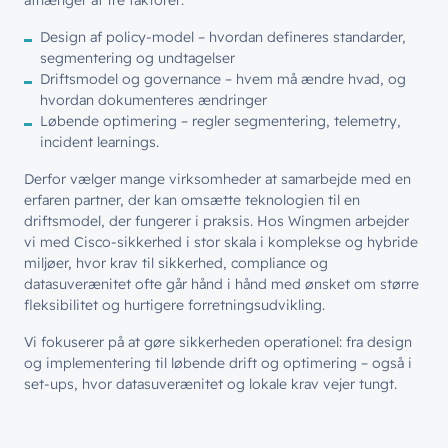
Hvad vi gør
afhænger af tre faktorer:
Job & Karriere
Events
Splunk
Design af policy-model – hvordan defineres standarder,
Bæredygtighed
Webinarer
Hvem vi er
segmentering og undtagelser
Møderum
Driftsmodel og governance – hvem må ændre hvad, og
Wingmen Community
hvordan dokumenteres ændringer
Kontaktcenter
Cases
Løbende optimering – regler segmentering, telemetry,
// PART OF WINGMEN
incident learnings.
Offentlige organisationer
Derfor vælger mange virksomheder at samarbejde med en
// SERVICES
erfaren partner, der kan omsætte teknologien til en
Bliv en del af
teamet!
driftsmodel, der fungerer i praksis. Hos Wingmen arbejder
Bliv inspireret
Skriv dig op og få alle nyheder
Managed Services
vi med Cisco-sikkerhed i stor skala i komplekse og hybride
direkte i din inbox
miljøer, hvor krav til sikkerhed, compliance og
Ledige stillinger
Managed Security
datasuverænitet ofte går hånd i hånd med ønsket om større
Skriv dig op
fleksibilitet og hurtigere forretningsudvikling.
Automatisering
Vi fokuserer på at gøre sikkerheden operationel: fra design
Customer Experience
og implementering til løbende drift og optimering – også i
set-ups, hvor datasuverænitet og lokale krav vejer tungt.