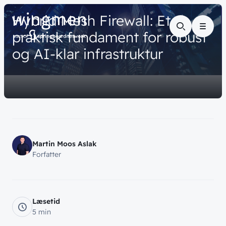
// VIDENSDELING
Hybrid
Mesh
Firewall:
Et
Menu
praktisk
fundament
for
robust
og
AI-klar
infrastruktur
Martin Moos Aslak
Forfatter
Læsetid
5 min