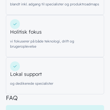
blandt inkl. adgang til specialister og produktroadmaps
// LØSNINGER
Holitisk fokus
// BLIV INSPIRERET
vi fokuserer på både teknologi, drift og
Netværk
// HVEM VI ER
brugeroplevelse
Nyheder & presse
Sikkerhed
Om wingmen
Vidensdeling
Cloud & AI
Hvad vi gør
Job & Karriere
Events
Splunk
Lokal support
Bæredygtighed
Webinarer
Hvem vi er
Møderum
og dedikerede specialister
Wingmen Community
Kontaktcenter
Cases
// PART OF WINGMEN
FAQ
Offentlige organisationer
// SERVICES