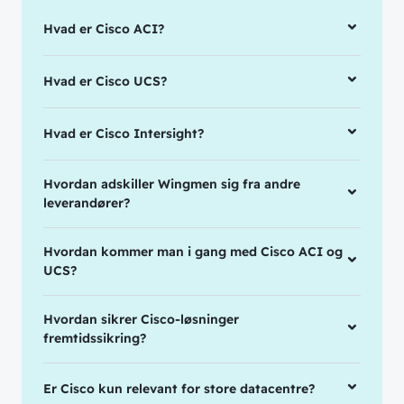
Bliv en del af
teamet!
Hvad er Cisco ACI?
Bliv inspireret
Skriv dig op og få alle nyheder
Managed Services
direkte i din inbox
Ledige stillinger
Managed Security
Hvad er Cisco UCS?
Skriv dig op
Automatisering
Hvad er Cisco Intersight?
Customer Experience
Hvordan adskiller Wingmen sig fra andre
leverandører?
Hvordan kommer man i gang med Cisco ACI og
UCS?
Hvordan sikrer Cisco-løsninger
fremtidssikring?
Er Cisco kun relevant for store datacentre?