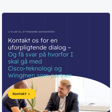
// KLAR TIL ET MODERNE DATACENTER?
Kontakt
os
for
en
uforpligtende
dialog
–
Og
få
svar
på
hvorfor
I
skal
gå
med
Cisco-teknologi
og
Wingmen
som
partner
Kontakt