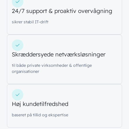
24/7 support & proaktiv overvågning
sikrer stabil IT-drift
Skræddersyede netværksløsninger
// LØSNINGER
// BLIV INSPIRERET
til både private virksomheder & offentlige
Netværk
organisationer
// HVEM VI ER
Nyheder & presse
Sikkerhed
Om wingmen
Vidensdeling
Cloud & AI
Hvad vi gør
Job & Karriere
Events
Høj kundetilfredshed
Splunk
Bæredygtighed
Webinarer
Hvem vi er
baseret på tillid og ekspertise
Møderum
Wingmen Community
Kontaktcenter