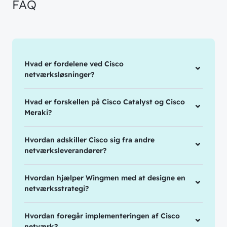
Cases
FAQ
// PART OF WINGMEN
Offentlige organisationer
// SERVICES
Bliv en del af
teamet!
Bliv inspireret
Skriv dig op og få alle nyheder
Managed Services
Hvad er fordelene ved Cisco
direkte i din inbox
netværksløsninger?
Ledige stillinger
Managed Security
Skriv dig op
Automatisering
Hvad er forskellen på Cisco Catalyst og Cisco
Meraki?
Customer Experience
Hvordan adskiller Cisco sig fra andre
netværksleverandører?
Hvordan hjælper Wingmen med at designe en
netværksstrategi?
Hvordan foregår implementeringen af Cisco
netværk?