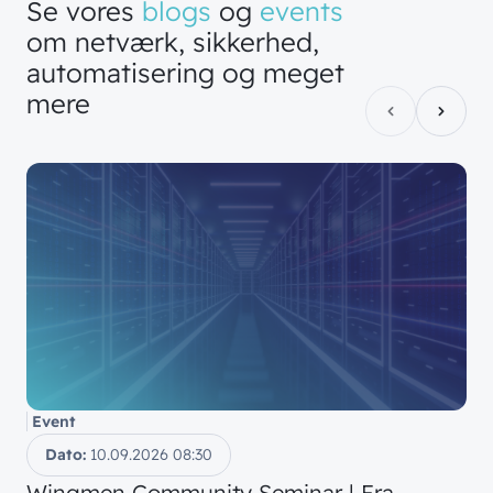
Se
vores
blogs
og
events
om
netværk,
sikkerhed,
automatisering
og
meget
mere
Event
Dato:
10.09.2026
08:30
Wingmen Community Seminar | Fra