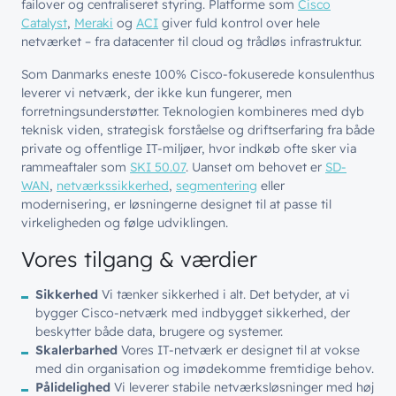
failover og centraliseret styring. Platforme som
Cisco
Catalyst
,
Meraki
og
ACI
giver fuld kontrol over hele
netværket – fra datacenter til cloud og trådløs infrastruktur.
Som Danmarks eneste 100% Cisco-fokuserede konsulenthus
leverer vi netværk, der ikke kun fungerer, men
forretningsunderstøtter. Teknologien kombineres med dyb
teknisk viden, strategisk forståelse og driftserfaring fra både
private og offentlige IT-miljøer, hvor indkøb ofte sker via
rammeaftaler som
SKI 50.07
. Uanset om behovet er
SD-
WAN
,
netværkssikkerhed
,
segmentering
eller
modernisering, er løsningerne designet til at passe til
virkeligheden og følge udviklingen.
Vores tilgang & værdier
Sikkerhed
Vi tænker sikkerhed i alt. Det betyder, at vi
bygger Cisco-netværk med indbygget sikkerhed, der
beskytter både data, brugere og systemer.
Skalerbarhed
Vores IT-netværk er designet til at vokse
med din organisation og imødekomme fremtidige behov.
Pålidelighed
Vi leverer stabile netværksløsninger med høj