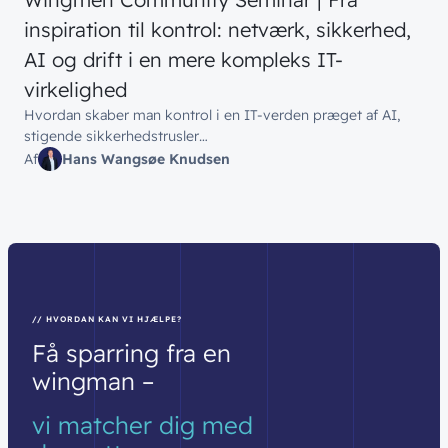
inspiration til kontrol: netværk, sikkerhed,
AI og drift i en mere kompleks IT-
virkelighed
Hvordan skaber man kontrol i en IT-verden præget af AI,
stigende sikkerhedstrusler…
Af
Hans Wangsøe Knudsen
// HVORDAN KAN VI HJÆLPE?
Få
sparring
fra
en
wingman
–
vi
matcher
dig
med