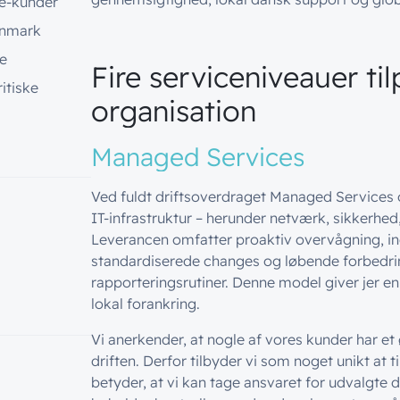
e-kunder
anmark
e
Fire serviceniveauer til
itiske
organisation
Managed Services
Ved fuldt driftsoverdraget Managed Services o
IT-infrastruktur – herunder netværk, sikkerhe
Leverancen omfatter proaktiv overvågning, i
standardiserede changes og løbende forbedri
rapporteringsrutiner. Denne model giver jer e
lokal forankring.
Vi anerkender, at nogle af vores kunder har et
driften. Derfor tilbyder vi som noget unikt at t
betyder, at vi kan tage ansvaret for udvalgte