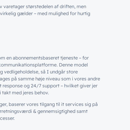
lv varetager størstedelen af driften, men
t virkelig gælder – med mulighed for hurtig
som en abonnementsbaseret tjeneste – for
g kommunikationsplatforme. Denne model
og vedligeholdelse, så I undgår store
retages på samme høje niveau som i vores andre
 response og 24/7 support – hvilket giver jer
 takt med jeres behov.
r, baserer vores tilgang til it services sig på
forretningsværdi & gennemsigtighed samt
cesser.