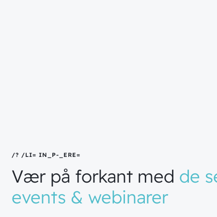
// BLIV INSP
_
RERE
}
Vær
på
forkant
med
de
s
events
&
webinarer