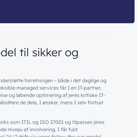
el til sikker og
 understøtte forretningen – både i det daglige og
eksible managed services får I en IT-partner,
else og løbende optimering af jeres kritiske IT-
håndtere de dele, I ønsker, mens I selv fortsat
rks som ITIL og ISO 27001 og tilpasses jeres
 niveau af involvering. I får fuld
l 24/7 drift via vores follow-the-sun-model.