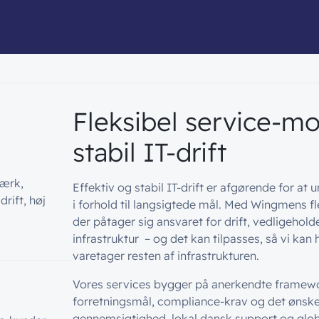
Fleksibel service-mod
stabil IT-drift
værk,
Effektiv og stabil IT-drift er afgørende for at
rift, høj
i forhold til langsigtede mål. Med Wingmens fl
der påtager sig ansvaret for drift, vedligehold
infrastruktur – og det kan tilpasses, så vi kan 
varetager resten af infrastrukturen.
Vores services bygger på anerkendte framewo
forretningsmål, compliance-krav og det ønskede
gennemsigtighed, lokal dansk support og globa