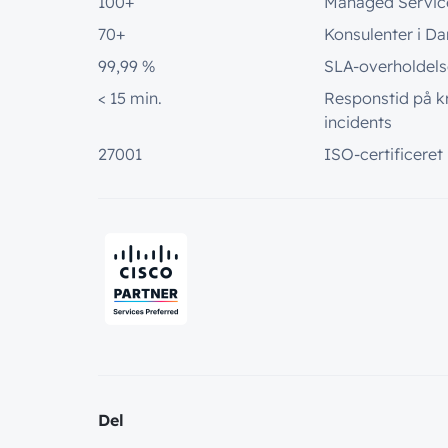
100+
Managed Servic
70+
Konsulenter i D
99,99 %
SLA-overholdels
< 15 min.
Responstid på kr
incidents
27001
ISO-certificeret
Del