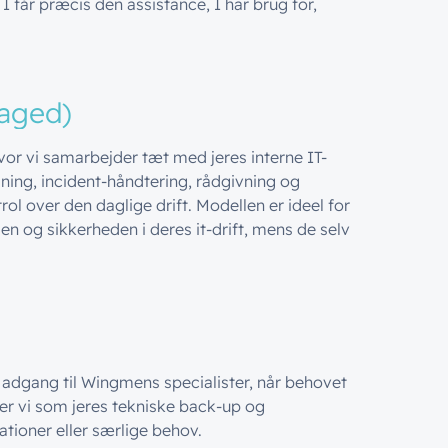
 får præcis den assistance, I har brug for,
naged)
or vi samarbejder tæt med jeres interne IT-
ning, incident-håndtering, rådgivning og
rol over den daglige drift. Modellen er ideel for
en og sikkerheden i deres it-drift, mens de selv
 adgang til Wingmens specialister, når behovet
rer vi som jeres tekniske back-up og
ationer eller særlige behov.