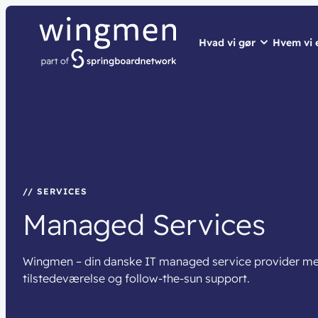
Hvad vi gør
Hvem vi 
// LØSNINGER
// HVEM VI ER
// BLIV INSPIRER
Netværk
Om wingme
Nyheder & 
Sikkerhed
Job & Karri
Vidensdelin
Cloud & AI
Bæredygtig
Events
// SERVICES
Managed
Services
Splunk
Webinarer
Møderum
Wingmen C
Wingmen – din danske IT managed service provider me
Kontaktcent
tilstedeværelse og follow-the-sun support.