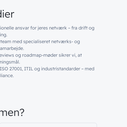
ier
ionelle ansvar for jeres netværk – fra drift og
ing.
IT-team med specialiseret netværks- og
 samarbejde.
eviews og roadmap-møder sikrer vi, at
tningsmål.
r ISO 27001, ITIL og industristandarder – med
liance.
gmen?