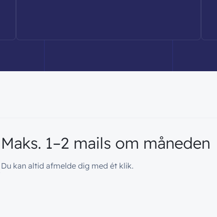
Maks.
1–2
mails
om
måneden
Du kan altid afmelde dig med ét klik.