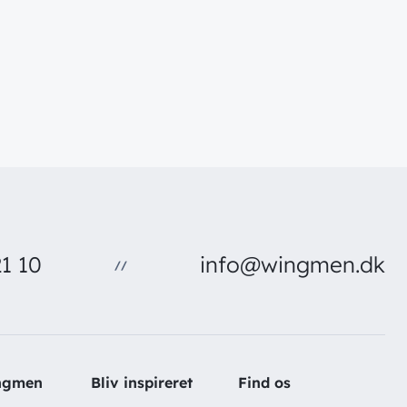
1 10
info@wingmen.dk
//
ngmen
Bliv inspireret
Find os