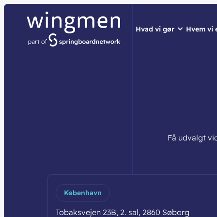
Hvad vi gør
Hvem vi 
// LØSNINGER
// HVEM VI ER
// BLIV INSPIRER
Netværk
Om wingme
Nyheder & 
Sikkerhed
Job & Karri
Vidensdelin
Cloud & AI
Bæredygtig
Events
Få udvalgt vi
Splunk
Webinarer
Møderum
Wingmen C
Kontaktcent
København
Tobaksvejen 23B, 2. sal, 2860 Søborg