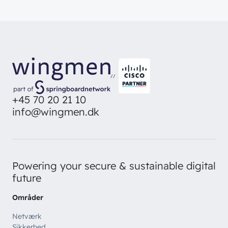
// SERVICES
Bliv en del af
teamet!
Bliv inspireret
Skriv dig op og få alle nyheder
Managed Services
direkte i din inbox
Ledige stillinger
Managed Security
Skriv dig op
Automatisering
//
Customer Experience
+45 70 20 21 10
info@wingmen.dk
Powering your secure & sustainable digital
future
Områder
Netværk
Sikkerhed