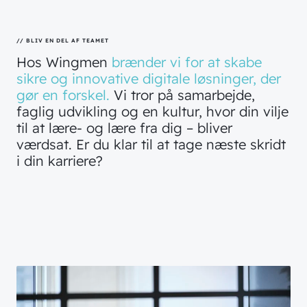
// BLIV EN DEL AF TEAMET
Hos
Wingmen
brænder
vi
for
at
skabe
sikre
og
innovative
digitale
løsninger,
der
gør
en
forskel.
Vi
tror
på
samarbejde,
faglig
udvikling
og
en
kultur,
hvor
din
vilje
til
at
lære-
og
lære
fra
dig
–
bliver
værdsat.
Er
du
klar
til
at
tage
næste
skridt
i
din
karriere?