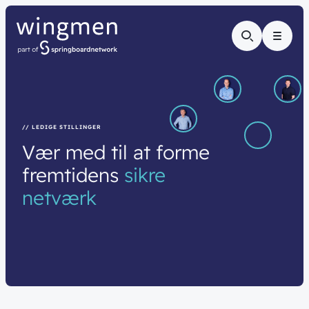
Menu
// LEDIGE STILLINGER
Vær
med
til
at
forme
fremtidens
sikre
netværk