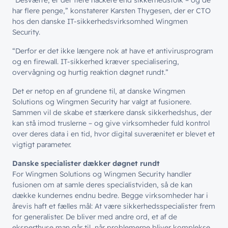
“
Desværre, er der flere hackere end sikkerhedsfolk – og de
har flere penge,” konstaterer Karsten Thygesen, der er
CTO
hos
den danske IT-sikkerhedsvirksomhed
Wingmen
Security.
“Derfor er det ikke længere nok at have et antivirusprogram
og en firewall. IT-sikkerhed kræver specialisering,
overvågning og hurtig reaktion døgnet rundt.”
Det er netop en af
grunden
e til, at danske Wingmen
Solutions og Wingmen Security har valgt at fusionere.
Sammen vil de skabe et stærkere dansk sikkerhedshus, der
kan stå imod truslerne – og give virksomheder fuld kontrol
over deres data i en tid, hvor digital suverænitet er blevet et
vigtigt parameter.
Danske specialister dækker døgnet rundt
For Wingmen Solutions og Wingmen Security handler
fusionen om at samle deres specialistviden, så de kan
dække kundernes endnu bedre. Begge virksomheder har i
årevis haft et fæ
lles m
ål: At være sikkerhedsspecialister frem
for generalister. De bliver med andre ord, et af de
eksperthuse man går til, når problemerne bliver komplekse.