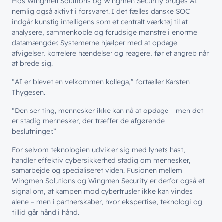
Hos Wingmen Solutions og Wingmen Security bruges AI
Customer Experience
nemlig også aktivt i forsvaret. I det fælles danske SOC
indgår kunstig intelligens som et centralt væ
rkt
øj til at
analysere, sammenkoble og forudsige mønstre i enorme
datamængder. Systemerne hjælper med at opdage
afvigelser, korrelere hændelser og reagere, før et angreb når
at brede sig.
“
AI er blevet en velkommen kollega,” fortæller Karsten
Thygesen.
“
Den ser ting, mennesker ikke kan nå at opdage – men det
er stadig mennesker, der træ
ffer de afg
ørende
beslutninger.”
For selvom teknologien udvikler sig med lynets hast,
handler effektiv cybersikkerhed stadig om mennesker,
samarbejde og specialiseret viden. Fusionen mellem
Wingmen Solutions og Wingmen Security er derfor også et
signal om, at kampen mod cybertrusler ikke kan vindes
alene – men i partnerskaber, hvor ekspertise, teknologi og
tillid går hånd i hånd.