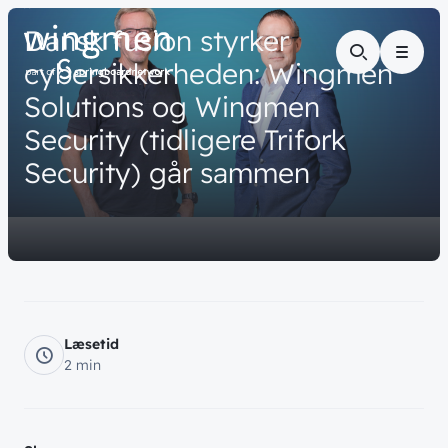
// NYHED
Dansk
fusion
styrker
Menu
cybersikkerheden:
Wingmen
Solutions
og
Wingmen
Security
(tidligere
Trifork
Security)
går
sammen
Læsetid
2 min