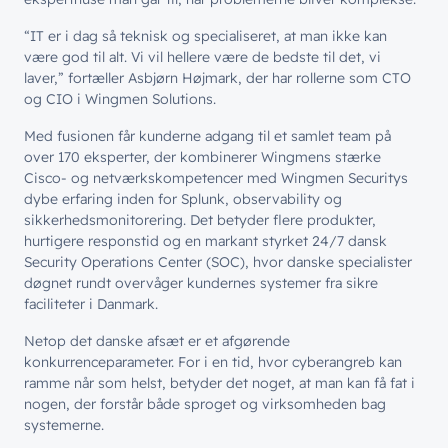
“
IT er i dag så teknisk og specialiseret, at man ikke kan
være god til alt. Vi vil hellere være de bedste til det, vi
laver,” fortæller Asbjø
rn H
øjmark, der har rollerne som CTO
og CIO i Wingmen Solutions.
Med fusionen får kunderne adgang til et samlet team på
over 170 eksperter, der kombinerer Wingmens stærke
Cisco- og netværkskompetencer med Wingmen Securitys
dybe erfaring inden for Splunk, observability og
sikkerhedsmonitorering. Det betyder flere produkter,
hurtigere responstid og en markant styrket 24/7 dansk
Security Operations Center (SOC), hvor danske specialister
døgnet rundt overvåger kundernes systemer fra sikre
faciliteter i Danmark.
Netop det danske afsæt er et afgørende
konkurrenceparameter. For i en tid, hvor cyberangreb kan
ramme når som helst, betyder det noget, at man kan få fat i
nogen, der forstår både sproget og virksomheden bag
systemerne.