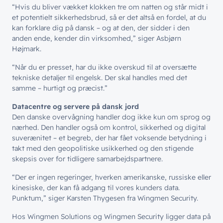
“
Hvis du bliver vækket klokken tre om natten og står midt i
et potentielt sikkerhedsbrud, så er det altså en fordel, at du
kan forklare dig på dansk – og at den, der sidder i den
anden ende, kender din virksomhed,” siger Asbjørn
Højmark.
“
Når du er presset, har du ikke overskud til at oversætte
tekniske detaljer til engelsk. Der skal handles med det
samme – hurtigt og præcist.”
Datacentre og servere på dansk jord
Den danske overvågning handler dog ikke kun om sprog og
nærhed. Den handler også om kontrol, sikkerhed og digital
suverænitet – et begreb, der har fået voksende betydning i
takt med den geopolitiske usikkerhed og den stigende
skepsis over for tidligere samarbejdspartnere.
“
Der er ingen regeringer, hverken amerikanske, russiske eller
kinesiske, der kan få adgang til vores kunders data.
Punktum,” siger Karsten Thygesen fra
Wingmen Security.
// LØSNINGER
Hos Wingmen Solutions og Wingmen Security ligger data på
// BLIV INSPIRERET