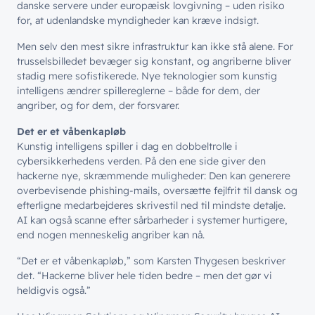
danske servere under europæisk lovgivning – uden risiko
Netværk
for, at udenlandske myndigheder kan kræve indsigt.
// HVEM VI ER
Nyheder & presse
Sikkerhed
Men selv den mest sikre infrastruktur kan ikke stå alene. For
Om wingmen
Vidensdeling
trusselsbilledet bevæger sig konstant, og angriberne bliver
Cloud & AI
Hvad vi gør
stadig mere sofistikerede. Nye teknologier som kunstig
Job & Karriere
Events
intelligens ændrer spillereglerne – både for dem, der
Splunk
angriber, og for dem, der forsvarer.
Bæredygtighed
Webinarer
Hvem vi er
Møderum
Det er et våbenkapløb
Wingmen Community
Kunstig intelligens spiller i dag en dobbeltrolle i
Kontaktcenter
Cases
cybersikkerhedens verden. På den ene side giver den
// PART OF WINGMEN
hackerne nye, skræmmende muligheder: Den kan generere
overbevisende phishing-mails, oversætte fejlfrit til dansk og
Offentlige organisationer
efterligne medarbejderes skrivestil ned til mindste detalje.
// SERVICES
AI kan også scanne efter sårbarheder i systemer hurtigere,
Bliv en del af
teamet!
Bliv inspireret
Skriv dig op og få alle nyheder
end nogen menneskelig angriber kan nå.
Managed Services
direkte i din inbox
Ledige stillinger
“
Det er et våbenkapløb,” som Karsten Thygesen beskriver
Managed Security
det.
“
Hackerne bliver hele tiden bedre – men det gør vi
Skriv dig op
heldigvis også.”
Automatisering