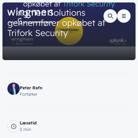
// NYHED
Wingmen
Solutions
Menu
gennemfører
opkøbet
af
Trifork
Security
Peter Rafn
Forfatter
Læsetid
2 min