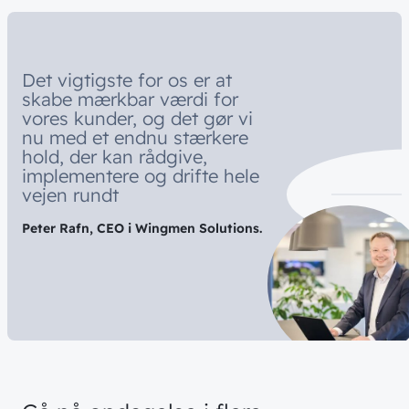
Nyheder & presse
Sikkerhed
Om wingmen
Vidensdeling
Cloud & AI
Hvad vi gør
Det vigtigste for os er at
Job & Karriere
Events
skabe mærkbar værdi for
Splunk
vores kunder, og det gør vi
Bæredygtighed
Webinarer
Hvem vi er
nu med et endnu stærkere
Møderum
hold, der kan rådgive,
Wingmen Community
implementere og drifte hele
Kontaktcenter
Cases
// PART OF WINGMEN
vejen rundt
Offentlige organisationer
Peter Rafn, CEO i Wingmen Solutions.
// SERVICES
Bliv en del af
teamet!
Bliv inspireret
Skriv dig op og få alle nyheder
Managed Services
direkte i din inbox
Ledige stillinger
Managed Security
Skriv dig op
Automatisering
Customer Experience