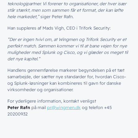
teknologipartner. Vi forener to organisationer, der hver især
står stærkt, men som sammen får et format, der kan løfte
hele markedet,”
siger Peter Rafn.
Han suppleres af Mads Vigh, CEO i Trifork Security:
”Der er ingen tvivl om, at Wingmen og Trifork Security er et
perfekt match. Sammen kommer vi til at bane vejen for nye
muligheder med Splunk og Cisco, og vi glæder os meget til
det nye kapitel.”
Handlens gennemførelse markerer begyndelsen på et tæt
samarbejde, der sætter nye standarder for, hvordan Cisco-
og Splunk-løsninger kan kombineres til gavn for danske
virksomheder og organisationer.
For yderligere information, kontakt venligst
Peter Rafn
på mail
pr@wingmen.dk
og telefon +45
20200932
// LØSNINGER
// BLIV INSPIRERET
Netværk
// HVEM VI ER