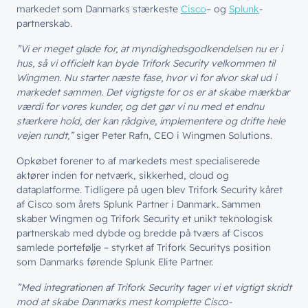
markedet som Danmarks stærkeste
Cisco
– og
Splunk
-
partnerskab.
”Vi er meget glade for, at myndighedsgodkendelsen nu er i
hus, så vi officielt kan byde Trifork Security velkommen til
Wingmen. Nu starter næste fase, hvor vi for alvor skal ud i
markedet sammen. Det vigtigste for os er at skabe mærkbar
værdi for vores kunder, og det gør vi nu med et endnu
stærkere hold, der kan rådgive, implementere og drifte hele
vejen rundt,”
siger Peter Rafn, CEO i Wingmen Solutions.
Opkøbet forener to af markedets mest specialiserede
aktører inden for netværk, sikkerhed, cloud og
dataplatforme. Tidligere på ugen blev Trifork Security kåret
af Cisco som årets Splunk Partner i Danmark. Sammen
skaber Wingmen og Trifork Security et unikt teknologisk
partnerskab med dybde og bredde på tværs af Ciscos
samlede portefølje – styrket af Trifork Securitys position
som Danmarks førende Splunk Elite Partner.
”Med integrationen af Trifork Security tager vi et vigtigt skridt
mod at skabe Danmarks mest komplette Cisco-