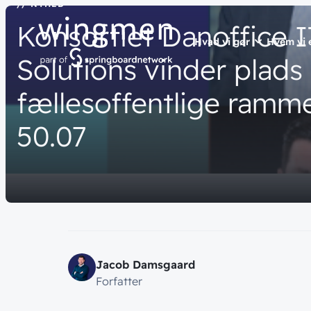
// NYHED
Konsortiet
Danoffice
Hvad vi gør
Hvem vi 
Solutions
vinder
plads
fællesoffentlige
ramme
// LØSNINGER
// HVEM VI ER
// BLIV INSPIRER
50.07
Netværk
Om wingme
Nyheder & 
Sikkerhed
Job & Karri
Vidensdelin
Cloud & AI
Bæredygtig
Events
Splunk
Webinarer
Møderum
Wingmen C
Jacob Damsgaard
Kontaktcent
Forfatter