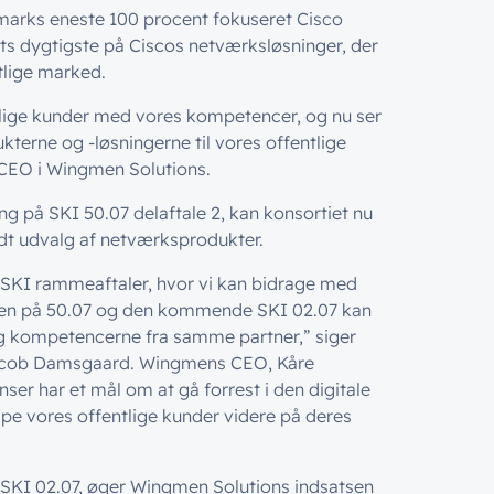
arks eneste 100 procent fokuseret Cisco
ets dygtigste på Ciscos netværksløsninger, der
tlige marked.
tlige kunder med vores kompetencer, og nu ser
kterne og -løsningerne til vores offentlige
 CEO i Wingmen Solutions.
g på SKI 50.07 delaftale 2, kan konsortiet nu
dt udvalg af netværksprodukter.
de SKI rammeaftaler, hvor vi kan bidrage med
ngen på 50.07 og den kommende SKI 02.07 kan
og kompetencerne fra samme partner,” siger
Jacob Damsgaard. Wingmens CEO, Kåre
ser har et mål om at gå forrest i den digitale
ælpe vores offentlige kunder videre på deres
KI 02.07, øger Wingmen Solutions indsatsen