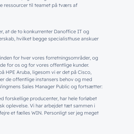
e ressourcer til teamet på tværs af
r, at de to konkurrenter Danoffice IT og
rskab, hvilket begge specialisthuse anskuer
e inden for hver vores forretningsområder, og
e for os og for vores offentlige kunder.
 på HPE Aruba, ligesom vi er det på Cisco,
fter de offentlige instansers behov og med
Wingmens Sales Manager Public og fortsætter:
ed forskellige producenter, har hele forløbet
k oplevelse. Vi har arbejdet tæt sammen i
fejre et fælles WIN. Personligt ser jeg meget