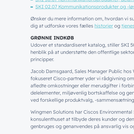
SKI 02.07 Kommunikationsprodukter og -lø
Ønsker du mere information om, hvordan vi sup
dig at udforske vores fælles
historier
og
tjene
GRØNNE INDKØB
Udover et standardiseret katalog, stiller SKI
henblik på at understøtte den offentlige sekto
principper.
Jacob Damsgaard, Sales Manager Public hos W
fokuseret Cisco-partner yder vi rådgivning o
afledte omkostninger eller merudgifter i forbi
delelementer, miljøvenlig bortskaffelse og g
ved forskellige produktvalg, -sammensætninger
Wingmen Solutions har Ciscos Environmental Sus
konsulenthuset at tilbyde deres kunder og den 
genbruges og genanvendes på ansvarlig vis og