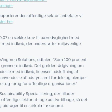
sninger
porterer den offentlige sektor, anbefaler vi
ster her
.
 50.07 en række krav til bæredygtighed med
r med indkøb, der understøtter miljøvenlige
ingmen Solutions, udtaler: ”Som 100 procent
m grønnere indkøb. Det gælder rådgivning om
ndelse med indkøb, licenser, udskiftning af
enanvendelse af udstyr samt fordele og ulemper
 og -brug for offentlige organisationer.”
tainability Specialisering, der tillader
offentlige sektor at tage udstyr tilbage, så det
 bidrager til en cirkulær økonomi.