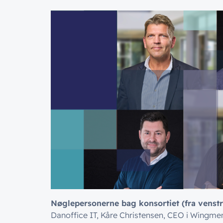
Nøglepersonerne bag konsortiet (fra venstr
Danoffice IT, Kåre Christensen, CEO i Wingm