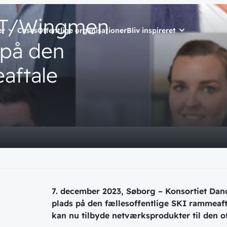
IT/Wingmen
er
Cases
Offentlige organisationer
Bliv inspireret
på
den
aftale
ET
// SERVICES
// PART OF WINGMEN
n
presse
Managed Servic
Skriv dig op
Bliv en del 
nyheder dire
ere
g
Managed Securi
inbox
hed
Automatisering
Ledige stillin
Customer Exper
Skriv dig op
ommunity
7. december 2023, Søborg – Konsortiet Dan
er
plads på den fællesoffentlige SKI rammeaf
kan nu tilbyde netværksprodukter til den of