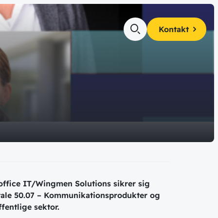
Kontakt
es
 og få alle
af
teamet!
kte i din
ty
ger
ience
office IT/Wingmen Solutions sikrer sig
tale 50.07 – Kommunikationsprodukter og
fentlige sektor.