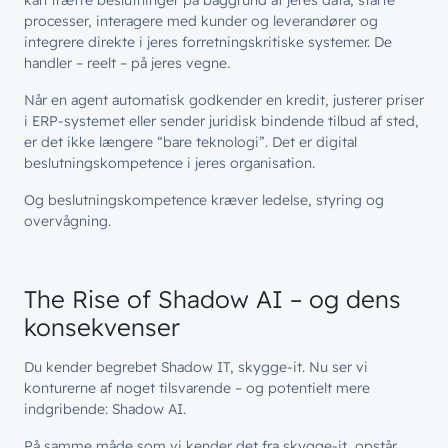
kan træffe beslutninger på baggrund af jeres data, starte
processer, interagere med kunder og leverandører og
integrere direkte i jeres forretningskritiske systemer. De
handler – reelt – på jeres vegne.
Når en agent automatisk godkender en kredit, justerer priser
i ERP-systemet eller sender juridisk bindende tilbud af sted,
er det ikke længere “bare teknologi”. Det er digital
beslutningskompetence i jeres organisation.
Og beslutningskompetence kræver ledelse, styring og
overvågning.
The Rise of Shadow AI – og dens
konsekvenser
Du kender begrebet Shadow IT, skygge-it. Nu ser vi
konturerne af noget tilsvarende – og potentielt mere
indgribende: Shadow AI.
På samme måde som vi kender det fra skygge-it, opstår