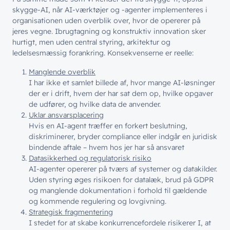
skygge-AI, når AI-værktøjer og -agenter implementeres i
organisationen uden overblik over, hvor de opererer på
jeres vegne. Ibrugtagning og konstruktiv innovation sker
hurtigt, men uden central styring, arkitektur og
ledelsesmæssig forankring. Konsekvenserne er reelle:
Manglende overblik
I har ikke et samlet billede af, hvor mange AI-løsninger
der er i drift, hvem der har sat dem op, hvilke opgaver
de udfører, og hvilke data de anvender.
Uklar ansvarsplacering
Hvis en AI-agent træffer en forkert beslutning,
diskriminerer, bryder compliance eller indgår en juridisk
bindende aftale – hvem hos jer har så ansvaret
Datasikkerhed og regulatorisk risiko
AI-agenter opererer på tværs af systemer og datakilder.
Uden styring øges risikoen for datalæk, brud på GDPR
og manglende dokumentation i forhold til gældende
og kommende regulering og lovgivning.
Strategisk fragmentering
I stedet for at skabe konkurrencefordele risikerer I, at