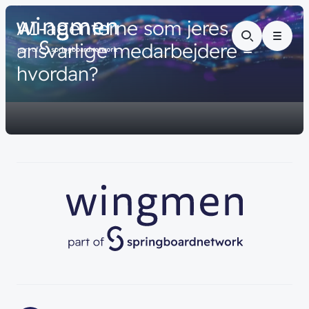
// VIDENSDELING
AI-agenterne
som
jeres
Menu
ansvarlige
medarbejdere
–
hvordan?