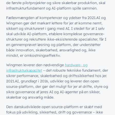
Kontaktcenter
Cases
de første pilotprojekter og sikre skalerbar produktion, skal
// PART OF WINGMEN
infrastrukturfundament og AI-platform spille sammen.
Offentlige organisationer
Fællesmængden af kompetencer og ydelser fra 2021.AI og
// SERVICES
Wingmen gør det markant lettere for jer at komme nemt,
Bliv en del af
teamet!
sikkert og struktureret i gang med AI. I stedet for at I selv
Bliv inspireret
Skriv dig op og få alle nyheder
Managed Services
skal udvikle AI-platform, etablere komplekse governance-
direkte i din inbox
strukturer og rekruttere ikke-eksisterende specialister, får I
Ledige stillinger
Managed Security
en gennemprøvet løsning og platform, der understøtter
Skriv dig op
både innovation, skalerbarhed, ansvarlighed og, ikke
Automatisering
mindst, er omkostningseffektiv.
Customer Experience
Wingmen leverer den nødvendige
hardware- og
infrastrukturkapacitet
– det robuste tekniske fundament, der
sikrer performance, skalerbarhed og driftssikkerhed hos jer.
2021.AI, grundlagt i 2016, udvikler og leverer den open
source-platform, der gør det muligt for jer at drifte, styre og
sikre governance af jeres AI og AI-agenter på en sikker,
skalerbar og ansvarlig måde.
Den danskudviklede open source-platform er skabt med
fokus på udvikling, sikkerhed, drift og governance – ikke