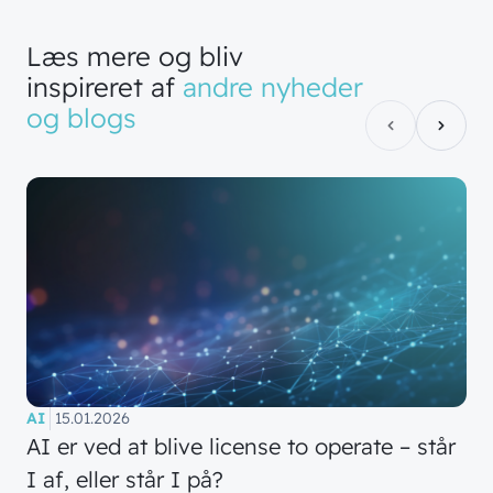
Læs
mere
og
bliv
inspireret
af
andre
nyheder
og
blogs
AI
15.01.2026
AI er ved at blive license to operate – står
I af, eller står I på?