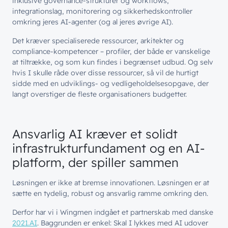
inklusive governance-strukturer og workflows,
integrationslag, monitorering og sikkerhedskontroller
omkring jeres AI-agenter (og al jeres øvrige AI).
Det kræver specialiserede ressourcer, arkitekter og
compliance-kompetencer – profiler, der både er vanskelige
at tiltrække, og som kun findes i begrænset udbud. Og selv
hvis I skulle råde over disse ressourcer, så vil de hurtigt
sidde med en udviklings- og vedligeholdelsesopgave, der
langt overstiger de fleste organisationers budgetter.
// LØSNINGER
// BLIV INSPIRERET
Netværk
Ansvarlig AI kræver et solidt
// HVEM VI ER
Nyheder & presse
infrastrukturfundament og en AI-
Sikkerhed
Om wingmen
platform, der spiller sammen
Vidensdeling
Cloud & AI
Hvad vi gør
Job & Karriere
Events
Løsningen er ikke at bremse innovationen. Løsningen er at
Splunk
sætte en tydelig, robust og ansvarlig ramme omkring den.
Bæredygtighed
Webinarer
Hvem vi er
Møderum
Derfor har vi i Wingmen indgået et partnerskab med danske
Wingmen Community
2021.AI
. Baggrunden er enkel: Skal I lykkes med AI udover