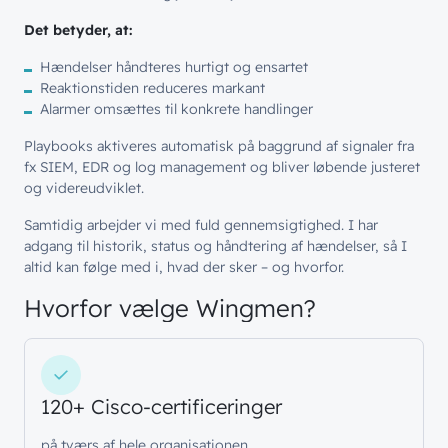
Det betyder, at:
Hændelser håndteres hurtigt og ensartet
// LØSNINGER
Reaktionstiden reduceres markant
// BLIV INSPIRERET
Alarmer omsættes til konkrete handlinger
Netværk
// HVEM VI ER
Nyheder & presse
Playbooks aktiveres automatisk på baggrund af signaler fra
Sikkerhed
fx SIEM, EDR og log management og bliver løbende justeret
Om wingmen
Vidensdeling
og videreudviklet.
Cloud & AI
Hvad vi gør
Job & Karriere
Events
Samtidig arbejder vi med fuld gennemsigtighed. I har
Splunk
adgang til historik, status og håndtering af hændelser, så I
Bæredygtighed
Webinarer
Hvem vi er
altid kan følge med i, hvad der sker – og hvorfor.
Møderum
Wingmen Community
Hvorfor vælge Wingmen?
Kontaktcenter
Cases
// PART OF WINGMEN
Offentlige organisationer
// SERVICES
120+ Cisco-certificeringer
Bliv en del af
teamet!
Bliv inspireret
Skriv dig op og få alle nyheder
Managed Services
på tværs af hele organisationen.