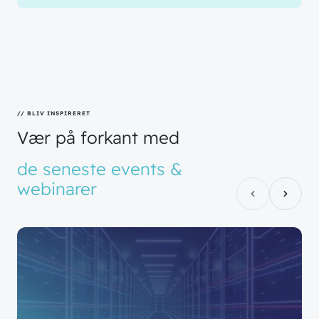
// BLIV INSPIRERET
Vær
på
forkant
med
de
seneste
events
&
webinarer