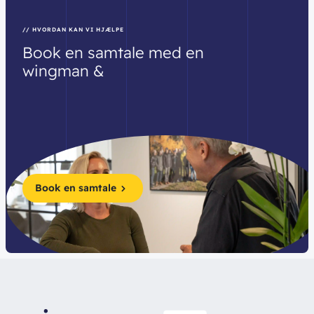
// HVORDAN KAN VI HJÆLPE
Book
en
samtale
med
en
wingman
&
Book en samtale