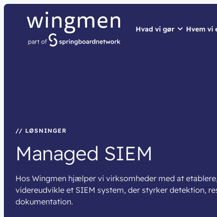
Hvad vi gør
Hvem vi 
// LØSNINGER
// HVEM VI ER
// BLIV INSPIRER
Netværk
Om wingme
Nyheder & 
Sikkerhed
Job & Karri
Vidensdelin
Cloud & AI
Bæredygtig
Events
// LØSNINGER
Managed
SIEM
Splunk
Webinarer
Møderum
Wingmen C
Hos
Wingmen
hjælper vi virksomheder med at etablere,
Kontaktcent
videreudvikle et
SIEM system
, der styrker detektion, r
dokumentation.