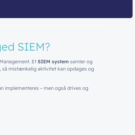
ged SIEM?
t Management
. Et
SIEM system
samler og
r, så mistænkelig aktivitet kan opdages og
kun implementeres – men også drives og