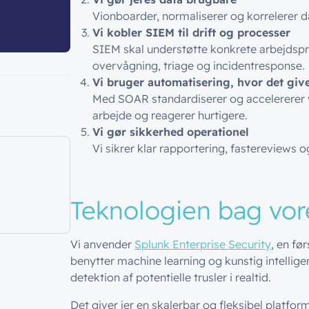
Vionboarder, normaliserer og korrelerer da
Vi kobler SIEM til drift og processer
SIEM skal understøtte konkrete arbejdspr
overvågning, triage og incidentresponse.
Vi bruger automatisering, hvor det giv
Med SOAR standardiserer og accelererer v
arbejde og reagerer hurtigere.
Vi gør sikkerhed operationel
Vi sikrer klar rapportering, fastereviews og
Teknologi
en
bag vo
Vi anvender
Splunk Enterprise Security
, en fø
benytter machine learning og kunstig intelligens 
detektion af potentielle trusler i realtid.
Det giver jer en skalerbar og fleksibel platf