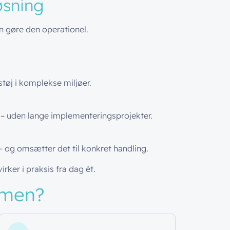
øsning
 gøre den operationel.
tøj i komplekse miljøer.
gt – uden lange implementeringsprojekter.
 – og omsætter det til konkret handling.
virker i praksis fra dag ét.
gmen?