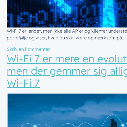
Wi-Fi 7 er landet, men ikke alle AP’er og klienter unders
portefølje og viser, hvad du skal være opmærksom på.
til WiFi 7 certificering af klienter o
Skriv en kommentar
Wi-Fi 7 er mere en evolut
men der gemmer sig alli
Wi-Fi 7