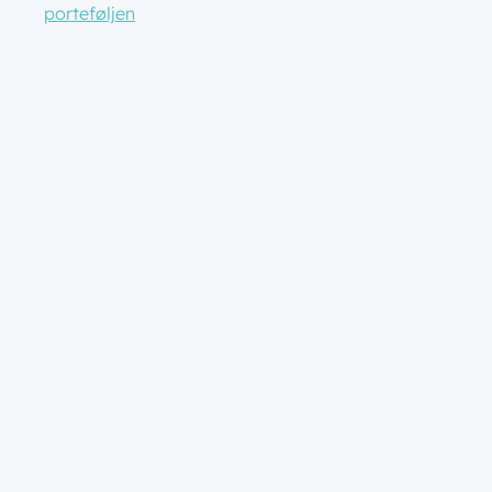
porteføljen
res i Wi-Fi 7