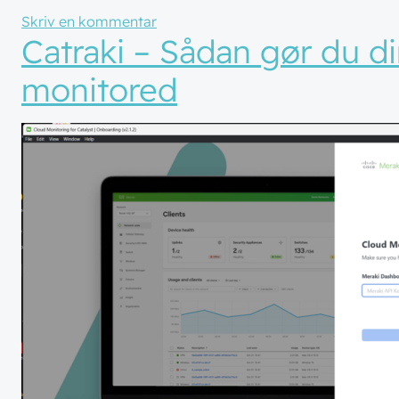
til Er det applikationen eller netværke
Skriv en kommentar
Catraki – Sådan gør du di
monitored