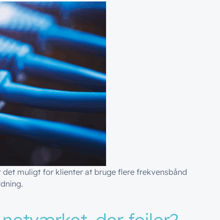
 det muligt for klienter at bruge flere frekvensbånd
ydning.
 Wi-Fi 7 kan klienten benytte sig af mere end ét frekvensom
 netværket, der fejler?