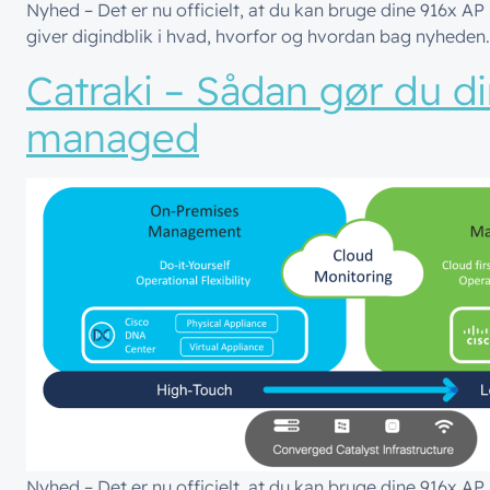
Nyhed – Det er nu officielt, at du kan bruge dine 916x A
giver digindblik i hvad, hvorfor og hvordan bag nyheden.
Catraki – Sådan gør du di
managed
Nyhed – Det er nu officielt, at du kan bruge dine 916x A