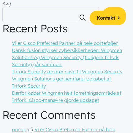
Søg
Søg
Kontakt
Recent Posts
Vi er Cisco Preferred Partner på hele porteføljen
Dansk fusion styrker cybersikkerheden: Wingmen
es
 og få alle
Solutions og Wingmen Security (tidligere Trifork
af
teamet!
Security) går sammen
kte i din
ty
Trifork Security ændrer navn til Wingmen Security
ger
Wingmen Solutions gennemfører opkøbet af
Trifork Security
ience
Derfor køber Wingmen helt forretningsområde af
Trifork: Cisco-manøvre gjorde udslaget
Recent Comments
pornip
på
Vi er Cisco Preferred Partner på hele