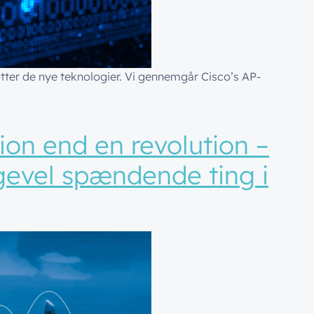
tøtter de nye teknologier. Vi gennemgår Cisco’s AP-
g AP’er giver ikke automatisk adgang til at udnytte de nye featu
ion end en revolution –
gevel spændende ting i