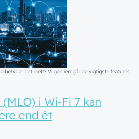
ad betyder det reelt? Vi gennemgår de vigtigste features
 en revolution – men der gemmer sig alligevel spændende ting 
 (MLO) i Wi-Fi 7 kan
ere end ét
g