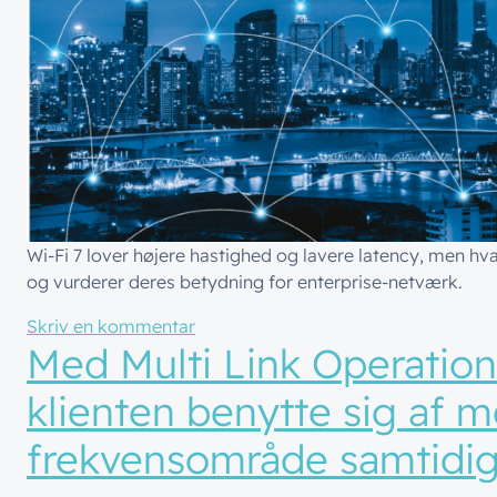
Wi-Fi 7 lover højere hastighed og lavere latency, men hv
og vurderer deres betydning for enterprise-netværk.
til Wi-Fi 7 er mere en evolution end
Skriv en kommentar
Med Multi Link Operation
klienten benytte sig af m
frekvensområde samtidi