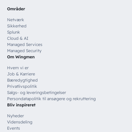
Offentlige organisationer
Områder
// SERVICES
Netværk
Bliv en del af
teamet!
Bliv inspireret
Skriv dig op og få alle nyheder
Sikkerhed
Managed Services
direkte i din inbox
Splunk
Ledige stillinger
Cloud & AI
Managed Security
Managed Services
Skriv dig op
Managed Security
Automatisering
Om Wingmen
Customer Experience
Hvem vi er
Job & Karriere
Bæredygtighed
Privatlivspolitik
Salgs- og leveringsbetingelser
Persondatapolitik til ansøgere og rekruttering
Bliv inspireret
Nyheder
Vidensdeling
Events