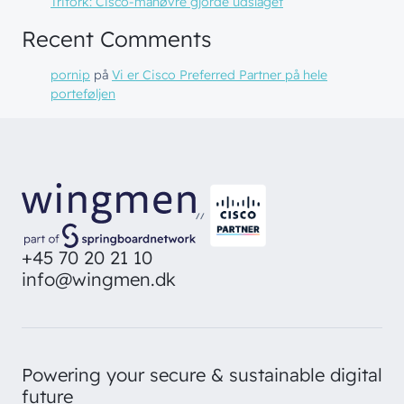
Trifork: Cisco-manøvre gjorde udslaget
Recent Comments
pornip
på
Vi er Cisco Preferred Partner på hele
porteføljen
// LØSNINGER
// BLIV INSPIRERET
Netværk
// HVEM VI ER
Nyheder & presse
//
Sikkerhed
Om wingmen
Vidensdeling
+45 70 20 21 10
Cloud & AI
info@wingmen.dk
Hvad vi gør
Job & Karriere
Events
Splunk
Bæredygtighed
Webinarer
Hvem vi er
Møderum
Wingmen Community
Powering your secure & sustainable digital
Kontaktcenter
Cases
// PART OF WINGMEN
future