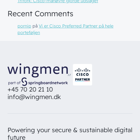
Trifork: Cisco-manøvre gjorde udslaget
Recent Comments
pornip
på
Vi er Cisco Preferred Partner på hele
porteføljen
// LØSNINGER
// BLIV INSPIRERET
Netværk
// HVEM VI ER
Nyheder & presse
//
Sikkerhed
Om wingmen
Vidensdeling
+45 70 20 21 10
Cloud & AI
info@wingmen.dk
Hvad vi gør
Job & Karriere
Events
Splunk
Bæredygtighed
Webinarer
Hvem vi er
Møderum
Wingmen Community
Powering your secure & sustainable digital
Kontaktcenter
Cases
// PART OF WINGMEN
future