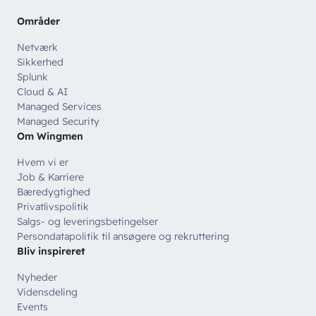
Offentlige organisationer
Områder
// SERVICES
Netværk
Bliv en del af
teamet!
Bliv inspireret
Skriv dig op og få alle nyheder
Sikkerhed
Managed Services
direkte i din inbox
Splunk
Ledige stillinger
Cloud & AI
Managed Security
Managed Services
Skriv dig op
Managed Security
Automatisering
Om Wingmen
Customer Experience
Hvem vi er
Job & Karriere
Bæredygtighed
Privatlivspolitik
Salgs- og leveringsbetingelser
Persondatapolitik til ansøgere og rekruttering
Bliv inspireret
Nyheder
Vidensdeling
Events