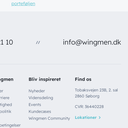
porteføljen
1 10
info@wingmen.dk
//
ngmen
Bliv inspireret
Find os
Tobaksvejen 23B, 2. sal
er
Nyheder
2860 Søborg
riere
Vidensdeling
tighed
Events
CVR: 36440228
politik
Kundecases
Lokationer
Wingmen Community
betingelser