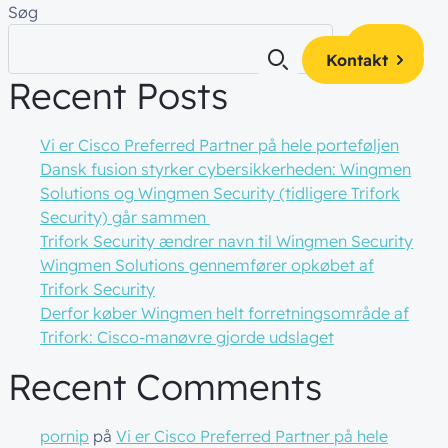
Søg
Søg
Kontakt
Recent Posts
Vi er Cisco Preferred Partner på hele porteføljen
Dansk fusion styrker cybersikkerheden: Wingmen
es
 og få alle
Solutions og Wingmen Security (tidligere Trifork
af
teamet!
Security) går sammen
kte i din
ty
Trifork Security ændrer navn til Wingmen Security
ger
Wingmen Solutions gennemfører opkøbet af
Trifork Security
ience
Derfor køber Wingmen helt forretningsområde af
Trifork: Cisco-manøvre gjorde udslaget
Recent Comments
pornip
på
Vi er Cisco Preferred Partner på hele