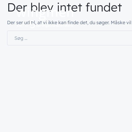
Der blev intet fundet
Hvad vi gør
Hvem vi 
Der ser ud til, at vi ikke kan finde det, du søger. Måske v
Søg efter:
// LØSNINGER
// HVEM VI ER
// BLIV INSPIRER
Netværk
Om wingme
Nyheder & 
Sikkerhed
Job & Karri
Vidensdelin
Cloud & AI
Bæredygtig
Events
Splunk
Webinarer
Møderum
Wingmen C
Kontaktcent