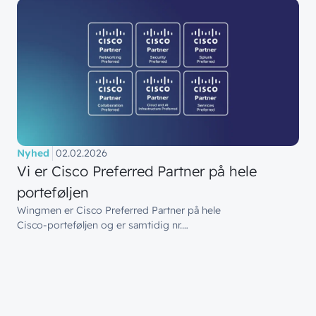
Bliv en del af
teamet!
Bliv inspireret
Skriv dig op og få alle nyheder
Managed Services
direkte i din inbox
Ledige stillinger
Managed Security
Skriv dig op
Automatisering
Customer Experience
Nyhed
02.02.2026
Vi er Cisco Preferred Partner på hele
porteføljen
Wingmen er Cisco Preferred Partner på hele
Cisco‑porteføljen og er samtidig nr.…