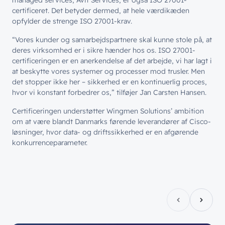
managed services, Avit Services, er også ISO 27001-
certificeret. Det betyder dermed, at hele værdikæden
opfylder de strenge ISO 27001-krav.
“Vores kunder og samarbejdspartnere skal kunne stole på, at
deres virksomhed er i sikre hænder hos os. ISO 27001-
certificeringen er en anerkendelse af det arbejde, vi har lagt i
// LØSNINGER
at beskytte vores systemer og processer mod trusler. Men
// BLIV INSPIRERET
det stopper ikke her – sikkerhed er en kontinuerlig proces,
Netværk
// HVEM VI ER
hvor vi konstant forbedrer os,” tilføjer Jan Carsten Hansen.
Nyheder & presse
Sikkerhed
Certificeringen understøtter Wingmen Solutions’ ambition
Om wingmen
Vidensdeling
om at være blandt Danmarks førende leverandører af Cisco-
Cloud & AI
Hvad vi gør
løsninger, hvor data- og driftssikkerhed er en afgørende
Job & Karriere
Events
konkurrenceparameter.
Splunk
Bæredygtighed
Webinarer
Hvem vi er
Møderum
Wingmen Community
Kontaktcenter
Cases
// PART OF WINGMEN
Offentlige organisationer
// SERVICES