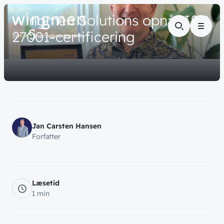
// NYHED
Wingmen
Solutions
opnår
ISO
Menu
27001-certificering
Jan Carsten Hansen
Forfatter
Læsetid
1 min