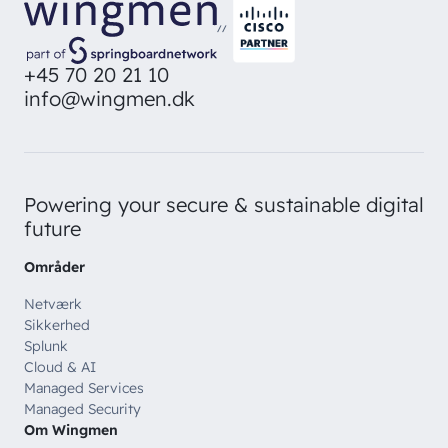
direkte i din inbox
Ledige stillinger
Managed Security
//
Skriv dig op
Automatisering
+45 70 20 21 10
info@wingmen.dk
Customer Experience
Powering your secure & sustainable digital
future
Områder
Netværk
Sikkerhed
Splunk
Cloud & AI
Managed Services
Managed Security
Om Wingmen