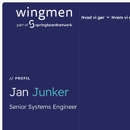
Hvad vi gør
Hvem vi 
// LØSNINGER
// HVEM VI ER
// BLIV INSPIRER
Netværk
Om wingme
Nyheder & 
Sikkerhed
Job & Karri
Vidensdelin
Cloud & AI
Bæredygtig
Events
// PROFIL
Jan
Junker
Splunk
Webinarer
Møderum
Wingmen C
Senior
Systems
Engineer
Kontaktcent