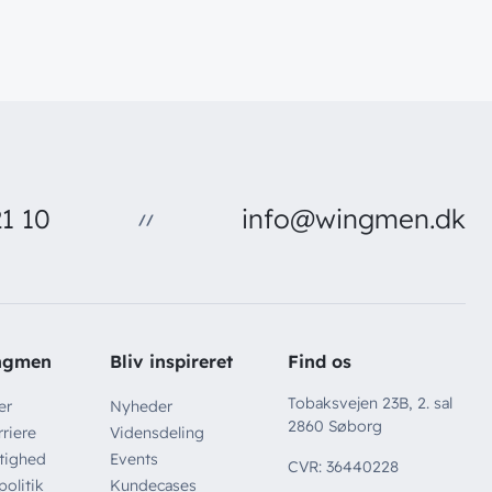
1 10
info@wingmen.dk
//
ngmen
Bliv inspireret
Find os
Tobaksvejen 23B, 2. sal
er
Nyheder
2860 Søborg
riere
Vidensdeling
tighed
Events
CVR: 36440228
politik
Kundecases