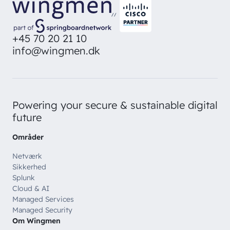
direkte i din inbox
Ledige stillinger
Managed Security
//
Skriv dig op
Automatisering
+45 70 20 21 10
info@wingmen.dk
Customer Experience
Powering your secure & sustainable digital
future
Områder
Netværk
Sikkerhed
Splunk
Cloud & AI
Managed Services
Managed Security
Om Wingmen