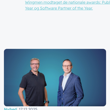
Wingmen modtaget de nationale awards: Public 
Year og Software Partner of the Year.
Nyhed
17.12.2025