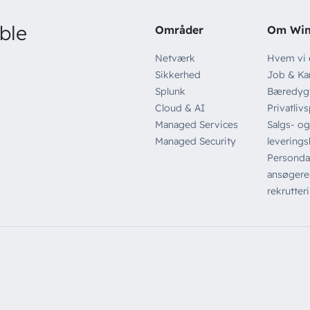
ble
Områder
Om Wi
Netværk
Hvem vi 
Sikkerhed
Job & Kar
Splunk
Bæredyg
Cloud & AI
Privatlivs
Managed Services
Salgs- og
Managed Security
leverings
Persondat
ansøgere
rekrutter