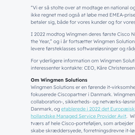
“Vi er så stolte over at modtage en national og
ikke regnet med også at løbe med EMEA-prisen
betaler sig, både for vores kunder og for vores
I 2022 modtog Wingmen deres første Cisco No
the Year,” og i år fortsætter Wingmen Soluti
levere førsteklasses softwareløsninger og råd
For yderligere information om Wingmen Soluti
interessenter kontakte: CEO, Kåre Christense
Om Wingmen Solutions
Wingmen Solutions er en førende it-virksomh
fokuserede Ciscopartner i Danmark. Wingmen 
collaboration-, sikkerheds- og netværks-løsning
Danmark, og
etablerede i 2022 det Europæi
hollandske Managed Service Provider Avit
. W
tværs af hele Cisco-porteføljen, som arbejder
skabe skræddersyede, forretningsdrevne it-løs