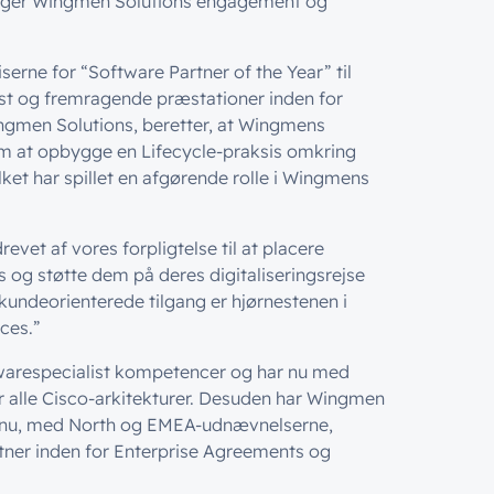
treger Wingmen Solutions engagement og
erne for “Software Partner of the Year” til
st og fremragende præstationer inden for
ingmen Solutions, beretter, at Wingmens
 om at opbygge en Lifecycle-praksis omkring
ket har spillet en afgørende rolle i Wingmens
revet af vores forpligtelse til at placere
 og støtte dem på deres digitaliseringsrejse
kundeorienterede tilgang er hjørnestenen i
ces.”
twarespecialist kompetencer og har nu med
r alle Cisco-arkitekturer. Desuden har Wingmen
 nu, med North og EMEA-udnævnelserne,
tner inden for Enterprise Agreements og