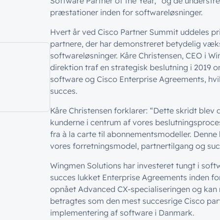
Software Partner of the Year,” og de unders
præstationer inden for softwareløsninger.
Hvert år ved Cisco Partner Summit uddeles pris
partnere, der har demonstreret betydelig væk
softwareløsninger. Kåre Christensen, CEO i W
direktion traf en strategisk beslutning i 2019
software og Cisco Enterprise Agreements, hvil
succes.
Kåre Christensen forklarer: “Dette skridt blev d
kunderne i centrum af vores beslutningsproces
fra à la carte til abonnementsmodeller. Denne 
vores forretningsmodel, partnertilgang og suc
Wingmen Solutions har investeret tungt i sof
succes lukket Enterprise Agreements inden fo
opnået Advanced CX-specialiseringen og kan
betragtes som den mest succesrige Cisco par
implementering af software i Danmark.