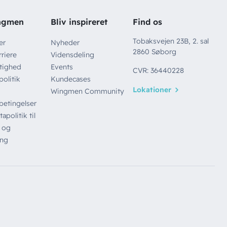
ngmen
Bliv inspireret
Find os
Tobaksvejen 23B, 2. sal
er
Nyheder
2860 Søborg
riere
Vidensdeling
tighed
Events
CVR: 36440228
politik
Kundecases
Lokationer
Wingmen Community
betingelser
apolitik til
 og
ing