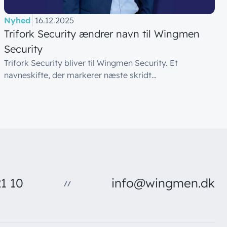
Nyhed
16.12.2025
Trifork Security ændrer navn til Wingmen
Security
Trifork Security bliver til Wingmen Security. Et
navneskifte, der markerer næste skridt…
1 10
info@wingmen.dk
//