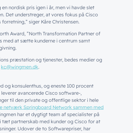
 en nordisk pris igen i år, men vi havde slet
. Det understreger, at vores fokus på Cisco
 forretning,” siger Kåre Christensen.
rth Award, ”North Transformation Partner of
ons med at sætte kunderne i centrum samt
givning.
ons præstation og tjenester, bedes medier og
n
kc@wingmen.dk
.
ed og konsulenthus, og eneste 100 procent
leverer avancerede Cisco software-,
er til den private og offentlige sektor i hele
ske netværk Springboard Network sammen med
ingmen har et dygtigt team af specialister på
 i tæt partnerskab med kunder og Cisco for at
ninger. Udover de to Softwarepriser, har