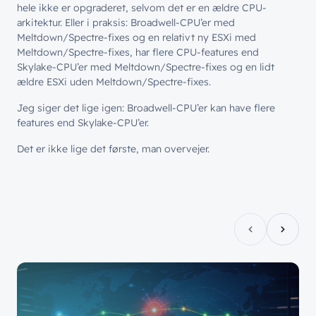
Hvad vi gør
Job & Karriere
hele ikke er opgraderet, selvom det er en ældre CPU-
Events
Splunk
arkitektur. Eller i praksis: Broadwell-CPU’er med
Bæredygtighed
Webinarer
Meltdown/Spectre-fixes og en relativt ny ESXi med
Hvem vi er
Møderum
Meltdown/Spectre-fixes, har flere CPU-features end
Wingmen Community
Skylake-CPU’er med Meltdown/Spectre-fixes og en lidt
Kontaktcenter
Cases
ældre ESXi uden Meltdown/Spectre-fixes.
// PART OF WINGMEN
Jeg siger det lige igen: Broadwell-CPU’er kan have flere
Offentlige organisationer
features end Skylake-CPU’er.
// SERVICES
Det er ikke lige det første, man overvejer.
Bliv en del af
teamet!
Bliv inspireret
Skriv dig op og få alle nyheder
Managed Services
direkte i din inbox
Ledige stillinger
Managed Security
Skriv dig op
Automatisering
Customer Experience