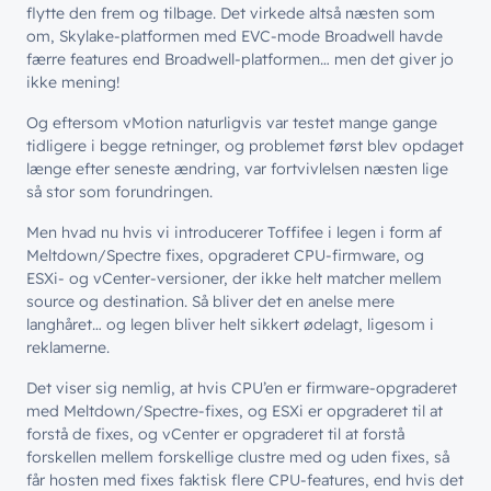
flytte den frem og tilbage. Det virkede altså næsten som
om, Skylake-platformen med EVC-mode Broadwell havde
færre features end Broadwell-platformen… men det giver jo
ikke mening!
Og eftersom vMotion naturligvis var testet mange gange
tidligere i begge retninger, og problemet først blev opdaget
længe efter seneste ændring, var fortvivlelsen næsten lige
så stor som forundringen.
Men hvad nu hvis vi introducerer Toffifee i legen i form af
Meltdown/Spectre fixes, opgraderet CPU-firmware, og
ESXi- og vCenter-versioner, der ikke helt matcher mellem
source og destination. Så bliver det en anelse mere
langhåret… og legen bliver helt sikkert ødelagt, ligesom i
// LØSNINGER
reklamerne.
// BLIV INSPIRERET
Det viser sig nemlig, at hvis CPU’en er firmware-opgraderet
Netværk
// HVEM VI ER
med Meltdown/Spectre-fixes, og ESXi er opgraderet til at
Nyheder & presse
forstå de fixes, og vCenter er opgraderet til at forstå
Sikkerhed
Om wingmen
forskellen mellem forskellige clustre med og uden fixes, så
Vidensdeling
Cloud & AI
får hosten med fixes faktisk flere CPU-features, end hvis det