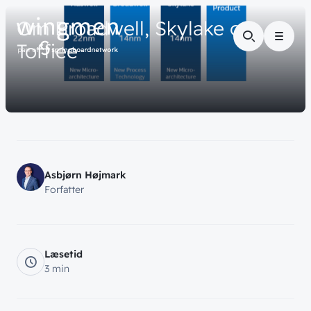
// VIDENSDELING
Om
Broadwell,
Skylake
og
Menu
Toffiee
Asbjørn Højmark
Forfatter
Læsetid
3 min