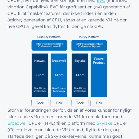
CPU’er, hvis de nyeste er konfigureret med
EVC
(Enhanced
vMotion Capability). EVC får groft sagt en (ny) generation af
CPU til at ‘maske’ features, der ikke findes i en anden
(ældre) generation af CPU, sådan at en kørende VM på den
nye CPU alligevel kan flyttes til den gamle CPU.
Stor var forundringen derfor, da en af vores kunder for nyligt
ikke kunne vMotion en kørende VM fra en platform med
Broadwell
CPU’er (HPE) til en platform med
Skylake
CPU’er
(Cisco). Hvis man lukkede VM’en ned, flyttede den, og
startede den igen på Skylake-serverne, kunne man godt