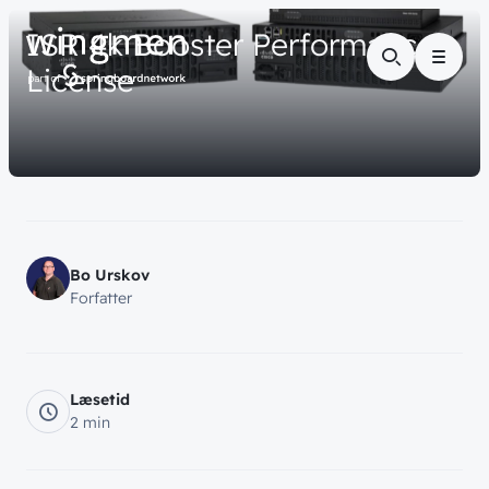
// VIDENSDELING
ISR
4k
Booster
Performance
Menu
License
Bo Urskov
Forfatter
Læsetid
2 min