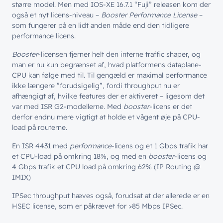
større model. Men med IOS-XE 16.7.1 “Fuji” releasen kom der
også et nyt licens-niveau –
Booster Performance License
–
som fungerer på en lidt anden måde end den tidligere
performance licens.
Booster
-licensen fjerner helt den interne traffic shaper, og
man er nu kun begrænset af, hvad platformens dataplane-
CPU kan følge med til. Til gengæld er maximal performance
ikke længere ”forudsigelig”, fordi throughput nu er
// LØSNINGER
afhængigt af, hvilke features der er aktiveret – ligesom det
// BLIV INSPIRERET
var med ISR G2-modellerne. Med
booster
-licens er det
derfor endnu mere vigtigt at holde et vågent øje på CPU-
Netværk
// HVEM VI ER
load på routerne.
Nyheder & presse
Sikkerhed
Om wingmen
En ISR 4431 med
performance
-licens og et 1 Gbps trafik har
Vidensdeling
et CPU-load på omkring 18%, og med en
booster
-licens og
Cloud & AI
Hvad vi gør
Job & Karriere
4 Gbps trafik et CPU load på omkring 62% (IP Routing @
Events
Splunk
IMIX)
Bæredygtighed
Webinarer
Hvem vi er
IPSec throughput hæves også, forudsat at der allerede er en
Møderum
HSEC license, som er påkrævet for >85 Mbps IPSec.
Wingmen Community
Kontaktcenter
Cases
// PART OF WINGMEN