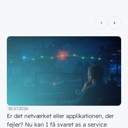
Offentlige organisationer
// SERVICES
Bliv en del af
teamet!
Bliv inspireret
Skriv dig op og få alle nyheder
Managed Services
direkte i din inbox
Ledige stillinger
Managed Security
Skriv dig op
Automatisering
Customer Experience
30.07.2026
Er det netværket eller applikationen, der
fejler? Nu kan I få svaret as a service