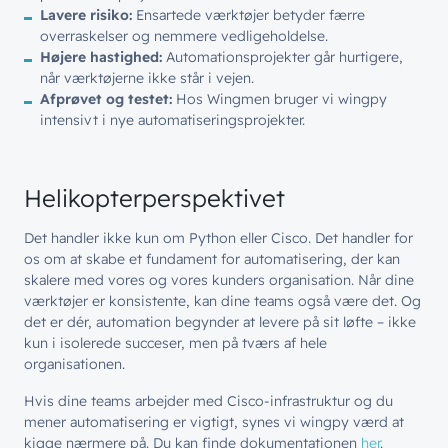
Lavere risiko:
Ensartede værktøjer betyder færre
overraskelser og nemmere vedligeholdelse.
Højere hastighed:
Automationsprojekter går hurtigere,
når værktøjerne ikke står i vejen.
Afprøvet og testet:
Hos Wingmen bruger vi wingpy
intensivt i nye automatiseringsprojekter.
// LØSNINGER
// BLIV INSPIRERET
Helikopterperspektivet
Netværk
// HVEM VI ER
Nyheder & presse
Det handler ikke kun om Python eller Cisco. Det handler for
Sikkerhed
os om at skabe et fundament for automatisering, der kan
Om wingmen
Vidensdeling
skalere med vores og vores kunders organisation. Når dine
Cloud & AI
Hvad vi gør
værktøjer er konsistente, kan dine teams også være det. Og
Job & Karriere
Events
det er dér, automation begynder at levere på sit løfte – ikke
Splunk
kun i isolerede succeser, men på tværs af hele
Bæredygtighed
Webinarer
Hvem vi er
organisationen.
Møderum
Wingmen Community
Hvis dine teams arbejder med Cisco-infrastruktur og du
Kontaktcenter
Cases
// PART OF WINGMEN
mener automatisering er vigtigt, synes vi wingpy værd at
kigge nærmere på. Du kan finde dokumentationen
her
.