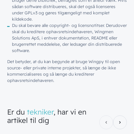
bruger dette bibliotek, betragtes som et afledt værk. Hvis
sådan software distribueres, skal det også licenseres
under GPLv3 og gøres tilgængeligt med komplet
kildekode.
Du skal bevare alle copyright- og licensnotitser. Derudover
skal du kreditere ophavsretsindehaveren, Wingmen
Solutions ApS, i enhver dokumentation, README eller
brugerrettet meddelelse, der ledsager din distribuerede
software.
Det betyder, at du kan begynde at bruge Wingpy til open
source- eller private interne projekter, så længe de ikke
kommercialiseres og så længe du krediterer
ophavsretsindehaveren.
Er
du
tekniker
,
har
vi
en
artikel
til
dig