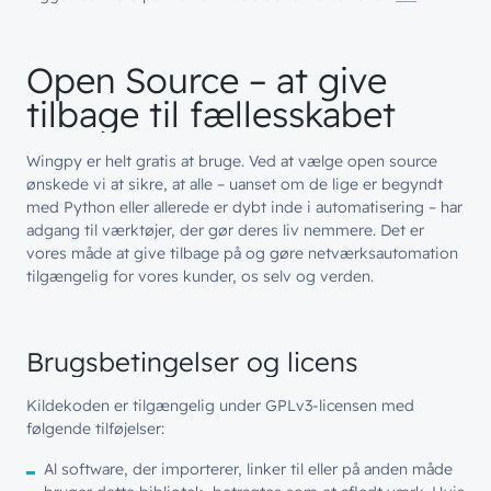
Offentlige organisationer
// SERVICES
Bliv en del af
teamet!
Open Source – at give
Bliv inspireret
Skriv dig op og få alle nyheder
Managed Services
tilbage til fællesskabet
direkte i din inbox
Ledige stillinger
Managed Security
Skriv dig op
Wingpy er helt gratis at bruge. Ved at vælge open source
Automatisering
ønskede vi at sikre, at alle – uanset om de lige er begyndt
med Python eller allerede er dybt inde i automatisering – har
Customer Experience
adgang til værktøjer, der gør deres liv nemmere. Det er
vores måde at give tilbage på og gøre netværksautomation
tilgængelig for vores kunder, os selv og verden.
Brugsbetingelser og licens
Kildekoden er tilgængelig under GPLv3-licensen med
følgende tilføjelser:
Al software, der importerer, linker til eller på anden måde