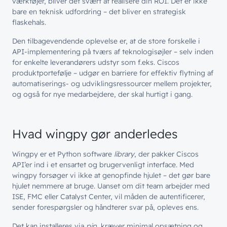
værktøjer, bliver det svært at realisere din ROI. Det er ikke
bare en teknisk udfordring – det bliver en strategisk
flaskehals.
Den tilbagevendende oplevelse er, at de store forskelle i
API-implementering på tværs af teknologisøjler – selv inden
for enkelte leverandørers udstyr som f.eks. Ciscos
produktportefølje – udgør en barriere for effektiv flytning af
automatiserings- og udviklingsressourcer mellem projekter,
og også for nye medarbejdere, der skal hurtigt i gang.
Hvad wingpy gør anderledes
Wingpy er et Python software
library
, der pakker Ciscos
API’er ind i et ensartet og brugervenligt interface. Med
wingpy forsøger vi ikke at genopfinde hjulet – det gør bare
hjulet nemmere at bruge. Uanset om dit team arbejder med
ISE, FMC eller Catalyst Center, vil måden de autentificerer,
sender forespørgsler og håndterer svar på, opleves ens.
Det kan installeres via
pip
, kræver minimal opsætning og