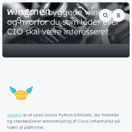
// VIDENSDELING
Hvorfor
vi
byggede
wingpy
–
Menu
og
hvorfor
du
som
leder
eller
CIO
skal
være
interesseret
Wingpy
er et open source Python-bibliotek, der forenkler
og standardiserer automatisering af Cisco-infrastruktur på
tværs af platforme.