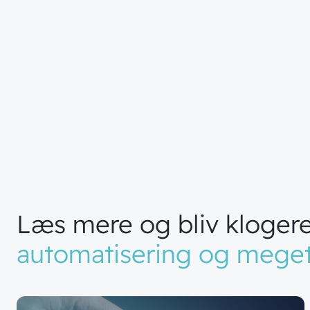
Læs
mere
og
bliv
kloger
automatisering
og
mege