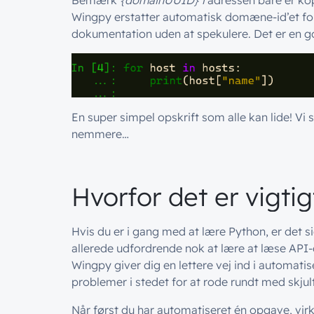
Bemærk
{domainUUID} i
adressen bare er kop
Wingpy erstatter automatisk domæne-id’et for
dokumentation uden at spekulere. Det er en g
En super simpel opskrift som alle kan lide! Vi s
nemmere…
Hvorfor det er vigtig
Hvis du er i gang med at lære Python, er det s
allerede udfordrende nok at lære at læse API
Wingpy giver dig en lettere vej ind i automatis
problemer i stedet for at rode rundt med skjul
Når først du har automatiseret én opgave, vi