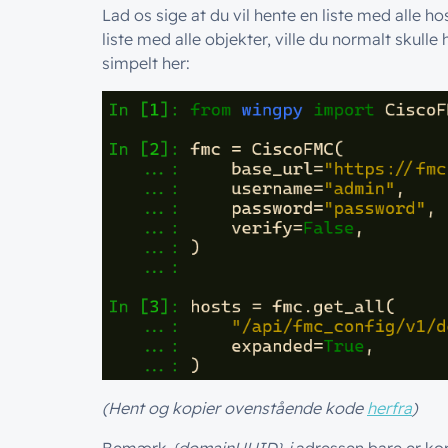
Lad os sige at du vil hente en liste med alle h
liste med alle objekter, ville du normalt skull
simpelt her:
(Hent og kopier ovenstående kode
herfra
)