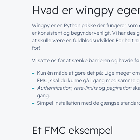
Hvad er wingpy egen
Wingpy er en Python pakke der fungerer som e
er konsistent og begyndervenligt. Vi har desig
at skulle være en fuldblodsudvikler. For helt æ
for!
Vi satte os for at sænke barrieren og havde fø
Kun én måde at gøre det på: Lige meget om d
FMC, skal du kunne gå i gang med samme ge
Authentication
,
rate-limits
og
pagination
ska
gang.
Simpel installation med de gængse standardv
Et FMC eksempel