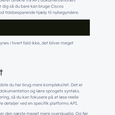
ieret direkte fra API dokumentationen!
 dig så du bare kan bruge Ciscos
od tidsbesparende hjælp til nybegyndere.
ynes i hvert fald ikke, det bliver meget
t
idste du har brug mere kompleksitet. Det er
-dokumentation og lære sprogets syntaks.
ering, så du kan fokusere på at løse reelle
te detaljer ved en specifik platforms API.
rker den næste meget mere overskuelig. Og før