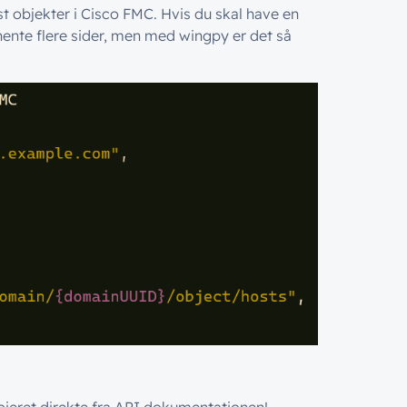
ost objekter i Cisco FMC. Hvis du skal have en
e hente flere sider, men med wingpy er det så