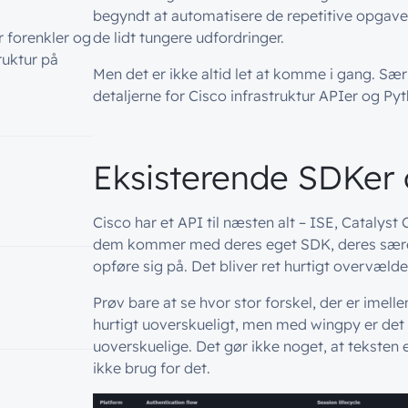
begyndt at automatisere de repetitive opgaver o
r forenkler og
de lidt tungere udfordringer.
ruktur på
Men det er ikke altid let at komme i gang. Sær
detaljerne for Cisco infrastruktur APIer og Py
Eksisterende SDKer 
Cisco har et API til næsten alt – ISE, Catalyst
dem kommer med deres eget SDK, deres sære
opføre sig på. Det bliver ret hurtigt overvælden
Prøv bare at se hvor stor forskel, der er imell
hurtigt uoverskueligt, men med wingpy er de
uoverskuelige. Det gør ikke noget, at teksten er 
ikke brug for det.