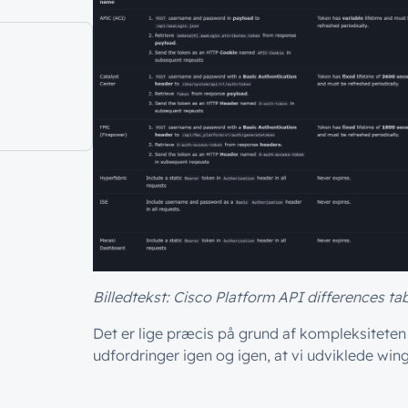
Billedtekst: Cisco Platform API differences tab
Det er lige præcis på grund af kompleksitete
udfordringer igen og igen, at vi udviklede win