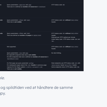
le.
n og spildtiden ved at håndtere de samme
gpy.