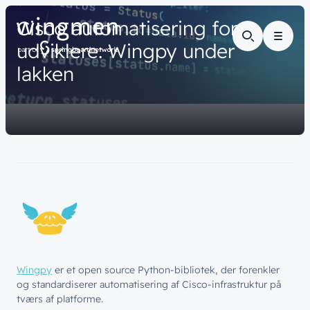
// VIDENSDELING
Cisco
automatisering
for
Menu
udviklere:
Wingpy
under
lakken
Wingpy
er et open source Python-bibliotek, der forenkler
og standardiserer automatisering af Cisco-infrastruktur på
tværs af platforme.