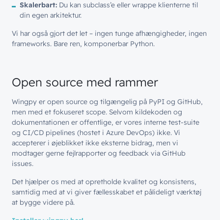
Skalerbart:
Du kan subclass’e eller wrappe klienterne til
Bliv en del af
teamet!
Bliv inspireret
Skriv dig op og få alle nyheder
din egen arkitektur.
Managed Services
direkte i din inbox
Ledige stillinger
Vi har også gjort det let – ingen tunge afhængigheder, ingen
Managed Security
frameworks. Bare ren, komponerbar Python.
Skriv dig op
Automatisering
Customer Experience
Open source med rammer
Wingpy er open source og tilgængelig på PyPI og GitHub,
men med et fokuseret scope. Selvom kildekoden og
dokumentationen er offentlige, er vores interne test-suite
og CI/CD pipelines (hostet i Azure DevOps) ikke. Vi
accepterer i øjeblikket ikke eksterne bidrag, men vi
modtager gerne fejlrapporter og feedback via GitHub
issues.
Det hjælper os med at opretholde kvalitet og konsistens,
samtidig med at vi giver fællesskabet et pålideligt værktøj
at bygge videre på.