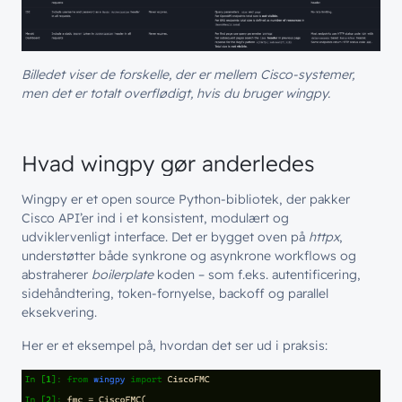
Billedet viser de forskelle, der er mellem Cisco-systemer,
men det er totalt overflødigt, hvis du bruger wingpy.
Hvad wingpy gør anderledes
Wingpy er et open source Python-bibliotek, der pakker
Cisco API’er ind i et konsistent, modulært og
udviklervenligt interface. Det er bygget oven på
httpx
,
understøtter både synkrone og asynkrone workflows og
abstraherer
boilerplate
koden – som f.eks. autentificering,
sidehåndtering, token-fornyelse, backoff og parallel
eksekvering.
Her er et eksempel på, hvordan det ser ud i praksis: