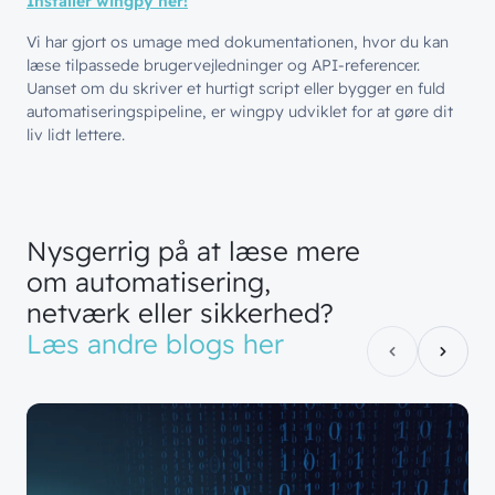
Installer wingpy her!
Vi har gjort os umage med dokumentationen, hvor du kan
læse tilpassede brugervejledninger og API-referencer.
Uanset om du skriver et hurtigt script eller bygger en fuld
automatiseringspipeline, er wingpy udviklet for at gøre dit
liv lidt lettere.
Nysgerrig
på
at
læse
mere
om
automatisering,
netværk
eller
sikkerhed?
Læs
andre
blogs
her