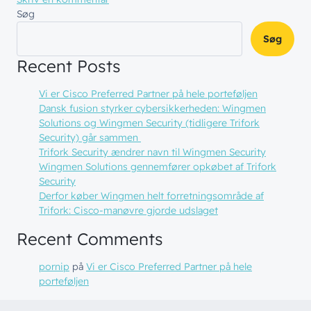
Søg
Søg
Recent Posts
Vi er Cisco Preferred Partner på hele porteføljen
Dansk fusion styrker cybersikkerheden: Wingmen
Solutions og Wingmen Security (tidligere Trifork
Security) går sammen
Trifork Security ændrer navn til Wingmen Security
Wingmen Solutions gennemfører opkøbet af Trifork
Security
Derfor køber Wingmen helt forretningsområde af
Trifork: Cisco-manøvre gjorde udslaget
// LØSNINGER
Recent Comments
// BLIV INSPIRERET
Netværk
// HVEM VI ER
pornip
på
Vi er Cisco Preferred Partner på hele
Nyheder & presse
porteføljen
Sikkerhed
Om wingmen
Vidensdeling