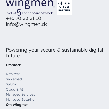
direkte i din inbox
Ledige stillinger
Managed Security
//
Skriv dig op
Automatisering
+45 70 20 21 10
info@wingmen.dk
Customer Experience
Powering your secure & sustainable digital
future
Områder
Netværk
Sikkerhed
Splunk
Cloud & AI
Managed Services
Managed Security
Om Wingmen