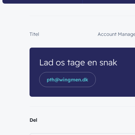
Titel
Account Manag
Lad os tage en snak
pth@wingmen.dk
Del