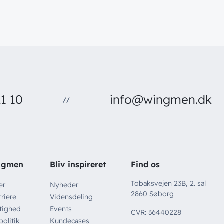
1 10
info@wingmen.dk
//
ngmen
Bliv inspireret
Find os
Tobaksvejen 23B, 2. sal
er
Nyheder
2860 Søborg
riere
Vidensdeling
tighed
Events
CVR: 36440228
politik
Kundecases