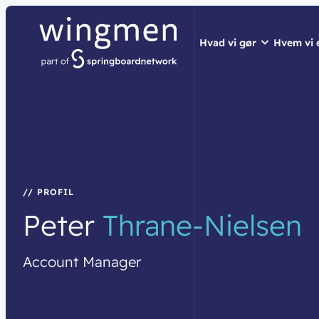
Hvad vi gør
Hvem vi 
// LØSNINGER
// HVEM VI ER
// BLIV INSPIRER
Netværk
Om wingme
Nyheder & 
Sikkerhed
Job & Karri
Vidensdelin
Cloud & AI
Bæredygtig
Events
// PROFIL
Peter
Thrane-Nielsen
Splunk
Webinarer
Møderum
Wingmen C
Account
Manager
Kontaktcent