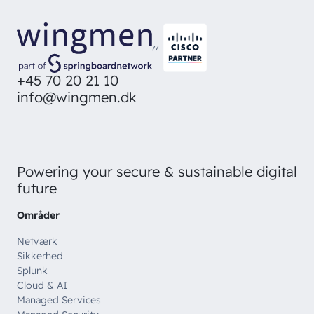
Bliv inspireret
Skriv dig op og få alle nyheder
Managed Services
direkte i din inbox
Ledige stillinger
Managed Security
Skriv dig op
//
Automatisering
+45 70 20 21 10
Customer Experience
info@wingmen.dk
Powering your secure & sustainable digital
future
Områder
Netværk
Sikkerhed
Splunk
Cloud & AI
Managed Services