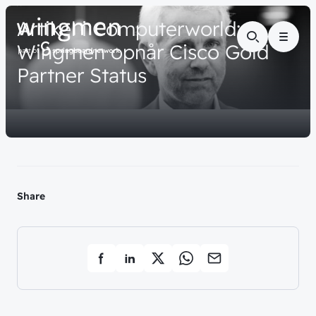
// NYHED
Artikel
i
Computerworld:
Menu
Wingmen
opnår
Cisco
Gold
Partner
Status
Share