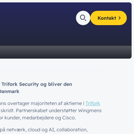
Kontakt
es
 og få alle
af
teamet!
kte i din
ty
ger
Trifork Security og bliver den
ience
 Danmark
ns overtager majoriteten af aktierne i
Trifork
k skridt. Partnerskabet understøtter Wingmens
or kunder, medarbejdere og Cisco.
 netværk, cloud og AI, collaboration,