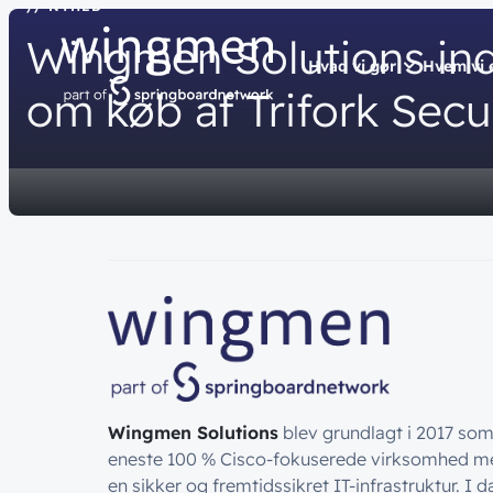
// NYHED
Wingmen
Solutions
in
Hvad vi gør
Hvem vi 
om
køb
af
Trifork
Secu
// LØSNINGER
// HVEM VI ER
// BLIV INSPIRER
Netværk
Om wingme
Nyheder & 
Sikkerhed
Job & Karri
Vidensdelin
Cloud & AI
Bæredygtig
Events
Splunk
Webinarer
Møderum
Wingmen C
Kontaktcent
Wingmen Solutions
blev grundlagt i 2017 s
eneste 100 % Cisco-fokuserede virksomhed me
en sikker og fremtidssikret IT-infrastruktur. I d