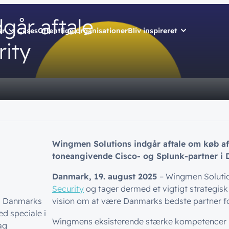
dgår
aftale
er
Cases
Offentlige organisationer
Bliv inspireret
rity
ET
// SERVICES
// PART OF WINGMEN
n
presse
Managed Servic
Skriv dig op
Bliv en del 
nyheder dire
ere
g
Managed Securi
inbox
hed
Automatisering
Ledige stillin
Wingmen Solutions indgår aftale om køb af 
Customer Exper
toneangivende C
isco- og Splunk-partner i
Skriv dig op
ommunity
Danmark, 19. august 2025
– Wingmen Solutio
Security
og tager dermed et vigtigt strategis
er
om Danmarks
vision om at være Danmarks bedste partner f
d speciale i
Wingmens eksisterende stærke kompetencer på
ag