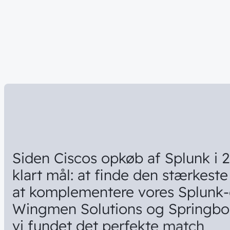
Siden
Ciscos
opkøb
af
Splunk
i
2
klart
mål:
at
finde
den
stærkeste
at
komplementere
vores
Splunk-
Wingmen
Solutions
og
Springbo
vi
fundet
det
perfekte
match