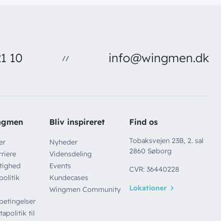
1 10
info@wingmen.dk
//
ngmen
Bliv inspireret
Find os
Tobaksvejen 23B, 2. sal
er
Nyheder
2860 Søborg
riere
Vidensdeling
tighed
Events
CVR: 36440228
politik
Kundecases
Lokationer
Wingmen Community
betingelser
apolitik til