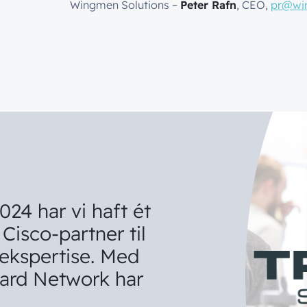
Wingmen Solutions –
Peter Rafn
, CEO,
pr@wi
024
har
vi
haft
ét
Cisco-partner
til
ekspertise.
Med
ard
Network
har