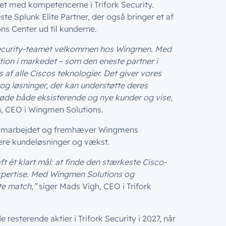
et med kompetencerne i Trifork Security.
e Splunk Elite Partner, der også bringer et af
s Center ud til kunderne.
k Security-teamet velkommen hos Wingmen. Med
tion i markedet – som den eneste partner i
 alle Ciscos teknologier. Det giver vores
 og løsninger, der kan understøtte deres
 møde både eksisterende og nye kunder og vise,
n, CEO i Wingmen Solutions.
i samarbejdet og fremhæver Wingmens
ere kundeløsninger og vækst.
t ét klart mål: at finde den stærkeste Cisco-
spertise. Med Wingmen Solutions og
te match,”
siger Mads Vigh, CEO i Trifork
resterende aktier i Trifork Security i 2027, når