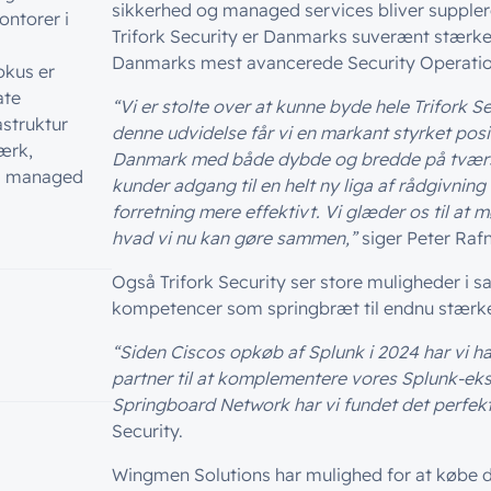
sikkerhed og managed services bliver suppler
ontorer i
Trifork Security er Danmarks suverænt stærkest
Danmarks mest avancerede Security Operation
okus er
ate
“Vi er stolte over at kunne byde hele Trifor
astruktur
denne udvidelse får vi en markant styrket posi
ærk,
Danmark med både dybde og bredde på tværs af
og managed
kunder adgang til en helt ny liga af rådgivning
forretning mere effektivt. Vi glæder os til at
hvad vi nu kan gøre sammen,”
siger Peter Raf
Også Trifork Security ser store muligheder 
kompetencer som springbræt til endnu stærk
“Siden Ciscos opkøb af Splunk i 2024 har vi haf
partner til at komplementere vores Splunk-ek
Springboard Network har vi fundet det perfek
Security.
Wingmen Solutions har mulighed for at købe de 