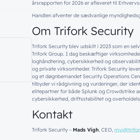
årsrapporten for 2026 er afleveret til Erhvervs
Handlen afventer de sædvanlige myndigheds
Om Trifork Security
Trifork Security blev udskilt i 2023 som en se
Trifork Group. I dag beskæftiger virksomhed
loghåndtering, cybersikkerhed og observabili
og private virksomheder. Trifork Security lev
og et døgnbemandet Security Operations Cent
tilbyder vi rådgivning og vurderinger, der iden
elitepartner for både Splunk og Crowdstrike an
cybersikkerhed, driftsstabilitet og overholdels
Kontakt
Trifork Security –
Mads Vigh
, CEO,
mvi@trifor