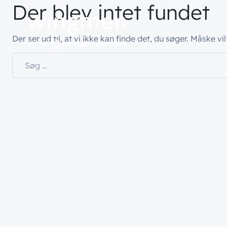
Der blev intet fundet
Hvad vi gør
Hvem vi 
Der ser ud til, at vi ikke kan finde det, du søger. Måske v
Søg efter:
// LØSNINGER
// HVEM VI ER
// BLIV INSPIRER
Netværk
Om wingme
Nyheder & 
Sikkerhed
Job & Karri
Vidensdelin
Cloud & AI
Bæredygtig
Events
Splunk
Webinarer
Møderum
Wingmen C
Kontaktcent