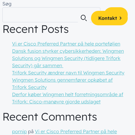
Søg
Søg
Kontakt
Recent Posts
Vi er Cisco Preferred Partner på hele porteføljen
Dansk fusion styrker cybersikkerheden: Wingmen
es
 og få alle
Solutions og Wingmen Security (tidligere Trifork
af
teamet!
Security) går sammen
kte i din
ty
Trifork Security ændrer navn til Wingmen Security
ger
Wingmen Solutions gennemfører opkøbet af
Trifork Security
ience
Derfor køber Wingmen helt forretningsområde af
Trifork: Cisco-manøvre gjorde udslaget
Recent Comments
pornip
på
Vi er Cisco Preferred Partner på hele