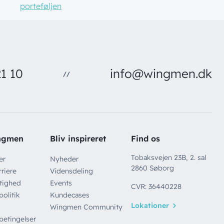
porteføljen
1 10
info@wingmen.dk
//
ngmen
Bliv inspireret
Find os
Tobaksvejen 23B, 2. sal
er
Nyheder
2860 Søborg
riere
Vidensdeling
tighed
Events
CVR: 36440228
politik
Kundecases
Lokationer
Wingmen Community
betingelser