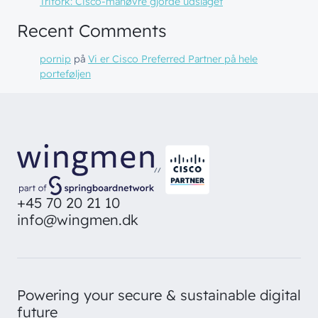
Trifork: Cisco-manøvre gjorde udslaget
Recent Comments
pornip
på
Vi er Cisco Preferred Partner på hele
porteføljen
// LØSNINGER
// BLIV INSPIRERET
Netværk
// HVEM VI ER
Nyheder & presse
//
Sikkerhed
Om wingmen
Vidensdeling
+45 70 20 21 10
Cloud & AI
info@wingmen.dk
Hvad vi gør
Job & Karriere
Events
Splunk
Bæredygtighed
Webinarer
Hvem vi er
Møderum
Wingmen Community
Powering your secure & sustainable digital
Kontaktcenter
Cases
// PART OF WINGMEN
future