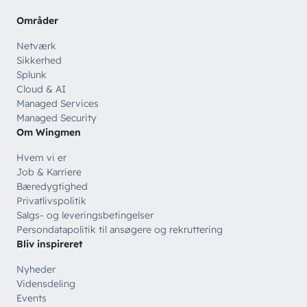
Offentlige organisationer
Områder
// SERVICES
Netværk
Bliv en del af
teamet!
Bliv inspireret
Skriv dig op og få alle nyheder
Sikkerhed
Managed Services
direkte i din inbox
Splunk
Ledige stillinger
Cloud & AI
Managed Security
Managed Services
Skriv dig op
Managed Security
Automatisering
Om Wingmen
Customer Experience
Hvem vi er
Job & Karriere
Bæredygtighed
Privatlivspolitik
Salgs- og leveringsbetingelser
Persondatapolitik til ansøgere og rekruttering
Bliv inspireret
Nyheder
Vidensdeling
Events