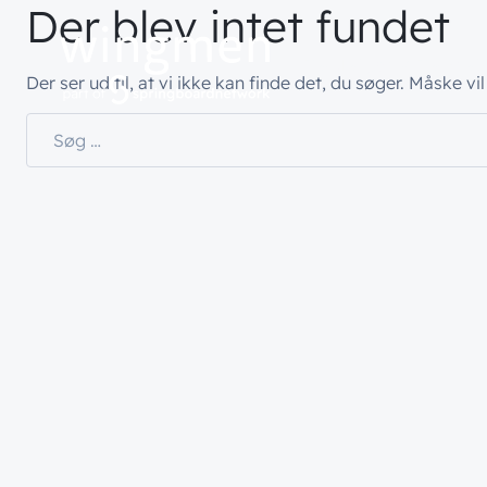
Der blev intet fundet
Hvad vi gør
Hvem vi 
Der ser ud til, at vi ikke kan finde det, du søger. Måske v
Søg efter:
// LØSNINGER
// HVEM VI ER
// BLIV INSPIRER
Netværk
Om wingme
Nyheder & 
Sikkerhed
Job & Karri
Vidensdelin
Cloud & AI
Bæredygtig
Events
Splunk
Webinarer
Møderum
Wingmen C
Kontaktcent