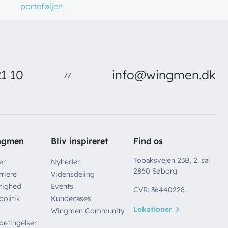
porteføljen
1 10
info@wingmen.dk
//
ngmen
Bliv inspireret
Find os
Tobaksvejen 23B, 2. sal
er
Nyheder
2860 Søborg
riere
Vidensdeling
tighed
Events
CVR: 36440228
politik
Kundecases
Lokationer
Wingmen Community
betingelser