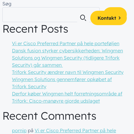
Søg
Søg
Kontakt
Recent Posts
Vi er Cisco Preferred Partner på hele porteføljen
Dansk fusion styrker cybersikkerheden: Wingmen
es
 og få alle
Solutions og Wingmen Security (tidligere Trifork
af
teamet!
Security) går sammen
kte i din
ty
Trifork Security ændrer navn til Wingmen Security
ger
Wingmen Solutions gennemfører opkøbet af
Trifork Security
ience
Derfor køber Wingmen helt forretningsområde af
Trifork: Cisco-manøvre gjorde udslaget
Recent Comments
pornip
på
Vi er Cisco Preferred Partner på hele