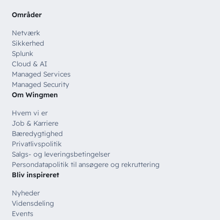
Offentlige organisationer
Områder
// SERVICES
Netværk
Bliv en del af
teamet!
Bliv inspireret
Skriv dig op og få alle nyheder
Sikkerhed
Managed Services
direkte i din inbox
Splunk
Ledige stillinger
Cloud & AI
Managed Security
Managed Services
Skriv dig op
Managed Security
Automatisering
Om Wingmen
Customer Experience
Hvem vi er
Job & Karriere
Bæredygtighed
Privatlivspolitik
Salgs- og leveringsbetingelser
Persondatapolitik til ansøgere og rekruttering
Bliv inspireret
Nyheder
Vidensdeling
Events