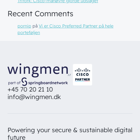
Trifork: Cisco-manøvre gjorde udslaget
Recent Comments
pornip
på
Vi er Cisco Preferred Partner på hele
porteføljen
// LØSNINGER
// BLIV INSPIRERET
Netværk
// HVEM VI ER
Nyheder & presse
//
Sikkerhed
Om wingmen
Vidensdeling
+45 70 20 21 10
Cloud & AI
info@wingmen.dk
Hvad vi gør
Job & Karriere
Events
Splunk
Bæredygtighed
Webinarer
Hvem vi er
Møderum
Wingmen Community
Powering your secure & sustainable digital
Kontaktcenter
Cases
// PART OF WINGMEN
future