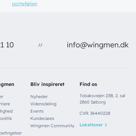
porteføljen
1 10
info@wingmen.dk
//
ngmen
Bliv inspireret
Find os
Tobaksvejen 23B, 2. sal
er
Nyheder
2860 Søborg
riere
Vidensdeling
tighed
Events
CVR: 36440228
politik
Kundecases
Lokationer
Wingmen Community
betingelser