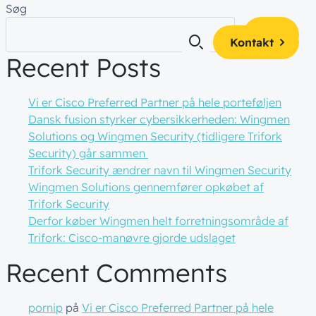
Søg
Søg
Kontakt
Recent Posts
Vi er Cisco Preferred Partner på hele porteføljen
Dansk fusion styrker cybersikkerheden: Wingmen
es
 og få alle
Solutions og Wingmen Security (tidligere Trifork
af
teamet!
Security) går sammen
kte i din
ty
Trifork Security ændrer navn til Wingmen Security
ger
Wingmen Solutions gennemfører opkøbet af
Trifork Security
ience
Derfor køber Wingmen helt forretningsområde af
Trifork: Cisco-manøvre gjorde udslaget
Recent Comments
pornip
på
Vi er Cisco Preferred Partner på hele