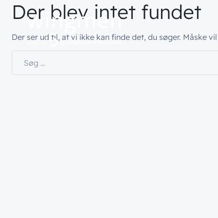
Der blev intet fundet
Hvad vi gør
Hvem vi 
Der ser ud til, at vi ikke kan finde det, du søger. Måske v
Søg efter:
// LØSNINGER
// HVEM VI ER
// BLIV INSPIRER
Netværk
Om wingme
Nyheder & 
Sikkerhed
Job & Karri
Vidensdelin
Cloud & AI
Bæredygtig
Events
Splunk
Webinarer
Møderum
Wingmen C
Kontaktcent