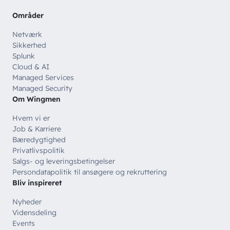
Offentlige organisationer
Områder
// SERVICES
Netværk
Bliv en del af
teamet!
Bliv inspireret
Skriv dig op og få alle nyheder
Sikkerhed
Managed Services
direkte i din inbox
Splunk
Ledige stillinger
Cloud & AI
Managed Security
Managed Services
Skriv dig op
Managed Security
Automatisering
Om Wingmen
Customer Experience
Hvem vi er
Job & Karriere
Bæredygtighed
Privatlivspolitik
Salgs- og leveringsbetingelser
Persondatapolitik til ansøgere og rekruttering
Bliv inspireret
Nyheder
Vidensdeling
Events