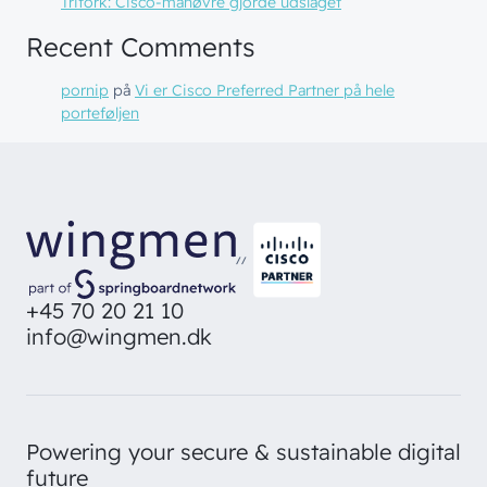
Trifork: Cisco-manøvre gjorde udslaget
Recent Comments
pornip
på
Vi er Cisco Preferred Partner på hele
porteføljen
// LØSNINGER
// BLIV INSPIRERET
Netværk
// HVEM VI ER
Nyheder & presse
//
Sikkerhed
Om wingmen
Vidensdeling
+45 70 20 21 10
Cloud & AI
info@wingmen.dk
Hvad vi gør
Job & Karriere
Events
Splunk
Bæredygtighed
Webinarer
Hvem vi er
Møderum
Wingmen Community
Powering your secure & sustainable digital
Kontaktcenter
Cases
// PART OF WINGMEN
future