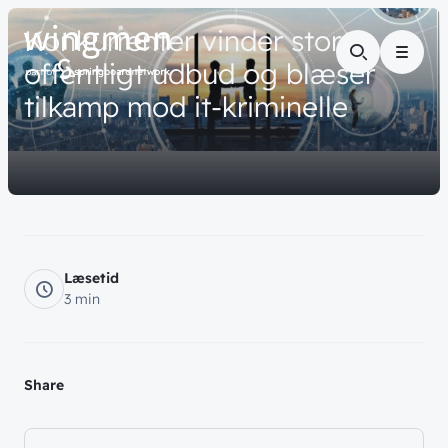
// NYHED
Konkurrenter
vinder
stort
Menu
offentligt
udbud
og
blæser
tilkamp
mod
it-kriminelle
Læsetid
3 min
Share