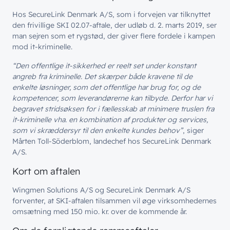
Hos SecureLink Denmark A/S, som i forvejen var tilknyttet
den frivillige SKI 02.07-aftale, der udløb d. 2. marts 2019, ser
man sejren som et rygstød, der giver flere fordele i kampen
mod it-kriminelle.
“Den offentlige it-sikkerhed er reelt set under konstant
angreb fra kriminelle. Det skærper både kravene til de
enkelte løsninger, som det offentlige har brug for, og de
kompetencer, som leverandørerne kan tilbyde. Derfor har vi
begravet stridsøksen for i fællesskab at minimere truslen fra
it-kriminelle vha. en kombination af produkter og services,
som vi skræddersyr til den enkelte kundes behov”
, siger
Mårten Toll-Söderblom, landechef hos SecureLink Denmark
A/S.
// LØSNINGER
Kort om aftalen
// BLIV INSPIRERET
Netværk
Wingmen Solutions A/S og SecureLink Denmark A/S
// HVEM VI ER
Nyheder & presse
forventer, at SKI-aftalen tilsammen vil øge virksomhedernes
Sikkerhed
omsætning med 150 mio. kr. over de kommende år.
Om wingmen
Vidensdeling
Cloud & AI