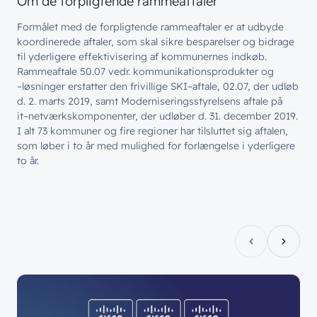
Om de forpligtende rammeaftaler
Hvad vi gør
Job & Karriere
Events
Formålet med de forpligtende rammeaftaler er at
Splunk
udbyde
Bæredygtighed
koordinerede aftaler, som skal
sikre besparelser og bidrage
Webinarer
Hvem vi er
Møderum
til yderligere effektivisering af kommunernes indkøb.
Wingmen Community
Rammeaftale 50.07 vedr. kommunikationsprodukter og
Kontaktcenter
Cases
–
løsninger erstatter den frivillige SKI
–
aftale
,
02.07, der udløb
// PART OF WINGMEN
d. 2. marts 2019, s
amt Moderniseringsstyrelsens aftale på
it
–
netværkskomponenter, der udløber d. 31. december 2019.
Offentlige organisationer
I alt 73 kommuner og fire
regioner har tilsluttet sig aftalen,
// SERVICES
som løber i to år med mulighed for forlængelse i yderligere
Bliv en del af
teamet!
to år.
Bliv inspireret
Skriv dig op og få alle nyheder
Managed Services
direkte i din inbox
Ledige stillinger
Managed Security
Skriv dig op
Automatisering
Customer Experience