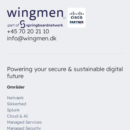
Bliv inspireret
Skriv dig op og få alle nyheder
Managed Services
direkte i din inbox
Ledige stillinger
Managed Security
//
Skriv dig op
Automatisering
+45 70 20 21 10
Customer Experience
info@wingmen.dk
Powering your secure & sustainable digital
future
Områder
Netværk
Sikkerhed
Splunk
Cloud & AI
Managed Services
Managed Security