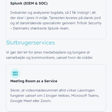
Splunk (SIEM & SOC)
Indsamler og analyserer logdata, så I får indsigt i alt,
// LØSNINGER
der sker i jeres it-miljø. Tjenesten leveres på dansk jord
// BLIV INSPIRERET
og af dansktalende specialister gennem Trifork Security
Netværk
// HVEM VI ER
– Danmarks stærkeste Splunk-team.
Nyheder & presse
Sikkerhed
Om wingmen
Vidensdeling
Slutbruger
services
Cloud & AI
Hvad vi gør
Job & Karriere
Events
Vi gør det let for jeres medarbejdere og borgere at
Splunk
samarbejde og kommunikere, uanset hvor de sidder.
Bæredygtighed
Webinarer
Hvem vi er
Møderum
Wingmen Community
Kontaktcenter
Cases
// PART OF WINGMEN
Meeting Room as a Service
Offentlige organisationer
Sikrer, at videomøderummet altid virker. Løsningen
// SERVICES
fungerer uanset om I bruger Webex, Microsoft Teams,
Bliv en del af
teamet!
Google Meet eller Zoom.
Bliv inspireret
Skriv dig op og få alle nyheder
Managed Services
direkte i din inbox