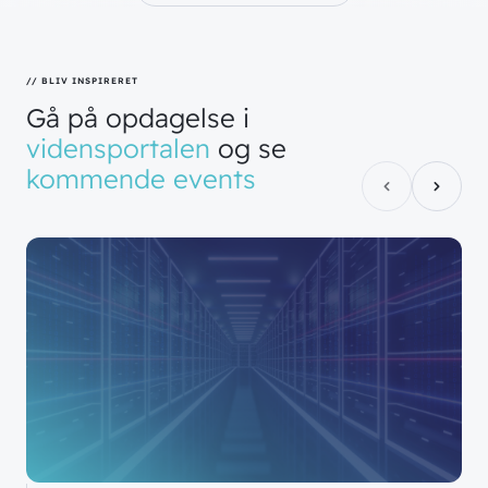
// BLIV INSPIRERET
Gå
på
opdagelse
i
vidensportalen
og
se
kommende
events