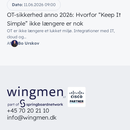
Wingmen Community
Dato:
11.06.2026
09:00
Kontaktcenter
Cases
// PART OF WINGMEN
OT-sikkerhed anno 2026: Hvorfor “Keep It
Simple” ikke længere er nok
Offentlige organisationer
// SERVICES
OT er ikke længere et lukket miljø. Integrationer med IT,
Bliv en del af
teamet!
cloud og…
Bliv inspireret
Skriv dig op og få alle nyheder
Managed Services
Af
Bo Urskov
direkte i din inbox
Ledige stillinger
Managed Security
Skriv dig op
Automatisering
Customer Experience
//
+45 70 20 21 10
info@wingmen.dk