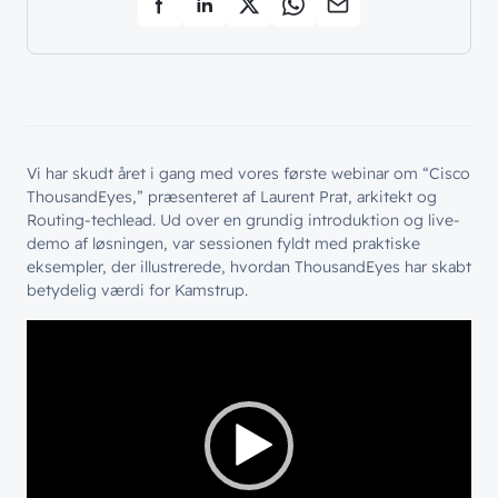
Vi har skudt året i gang med vores første webinar om “Cisco
ThousandEyes,” præsenteret af Laurent Prat, arkitekt og
Routing-techlead. Ud over en grundig introduktion og live-
demo af løsningen, var sessionen fyldt med praktiske
eksempler, der illustrerede, hvordan ThousandEyes har skabt
betydelig værdi for Kamstrup.
Videoafspiller