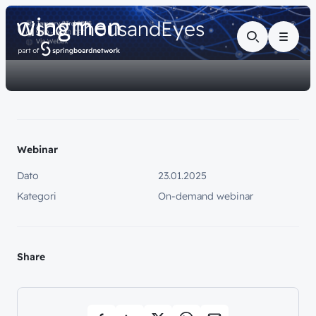
// WEBINAR
Cisco
ThousandEyes
Menu
Webinar
Dato
23.01.2025
Kategori
On-demand webinar
Share