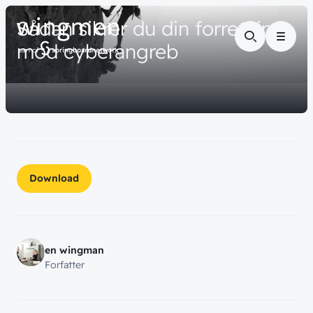
// VIDENSDELING
Sådan
sikrer
du
din
forretning
Menu
mod
cyberangreb
Download
en wingman
Forfatter