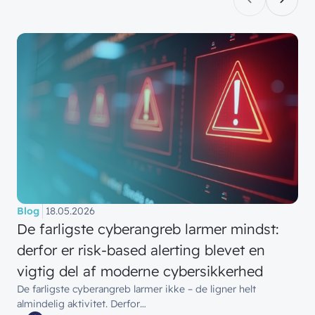
// LØSNINGER
// BLIV INSPIRERET
Blog
18.05.2026
Netværk
De farligste cyberangreb larmer mindst:
// HVEM VI ER
Nyheder & presse
derfor er risk-based alerting blevet en
Sikkerhed
Om wingmen
Vidensdeling
vigtig del af moderne cybersikkerhed
Cloud & AI
Hvad vi gør
De farligste cyberangreb larmer ikke – de ligner helt
Job & Karriere
Events
almindelig aktivitet. Derfor…
Splunk