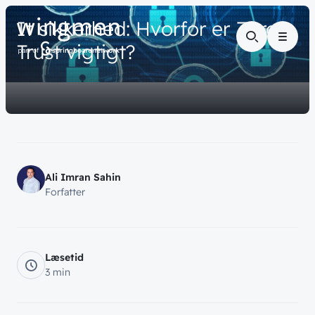
// VIDENSDELING
It
sikkerhed:
Hvorfor
er
Zero
Menu
Trust
vigtigt?
Ali Imran Sahin
Forfatter
Læsetid
3 min