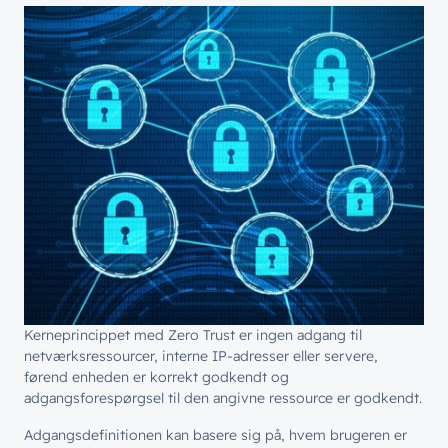
Kerneprincippet med Zero Trust er ingen adgang til
netværksressourcer, interne IP-adresser eller servere,
førend enheden er korrekt godkendt og
adgangsforespørgsel til den angivne ressource er godkendt.
Adgangsdefinitionen kan basere sig på, hvem brugeren er