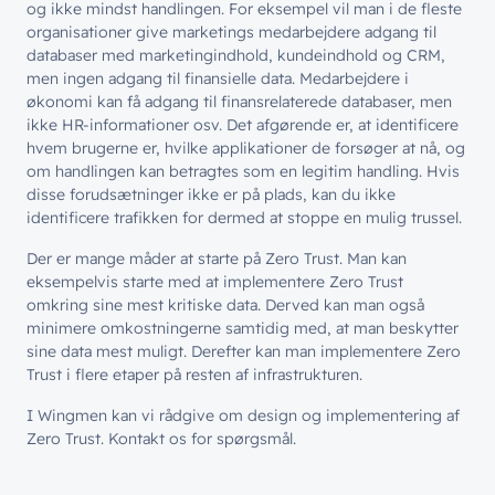
// LØSNINGER
og ikke mindst handlingen. For eksempel vil man i de fleste
organisationer give marketings medarbejdere adgang til
// BLIV INSPIRERET
databaser med marketingindhold, kundeindhold og CRM,
Netværk
// HVEM VI ER
men ingen adgang til finansielle data. Medarbejdere i
Nyheder & presse
Sikkerhed
økonomi kan få adgang til finansrelaterede databaser, men
Om wingmen
Vidensdeling
ikke HR-informationer osv. Det afgørende er, at identificere
Cloud & AI
hvem brugerne er, hvilke applikationer de forsøger at nå, og
Hvad vi gør
Job & Karriere
Events
om handlingen kan betragtes som en legitim handling. Hvis
Splunk
disse forudsætninger ikke er på plads, kan du ikke
Bæredygtighed
Webinarer
Hvem vi er
identificere trafikken for dermed at stoppe en mulig trussel.
Møderum
Wingmen Community
Der er mange måder at starte på Zero Trust. Man kan
Kontaktcenter
Cases
eksempelvis starte med at implementere Zero Trust
// PART OF WINGMEN
omkring sine mest kritiske data. Derved kan man også
minimere omkostningerne samtidig med, at man beskytter
Offentlige organisationer
sine data mest muligt. Derefter kan man implementere Zero
// SERVICES
Trust i flere etaper på resten af infrastrukturen.
Bliv en del af
teamet!
Bliv inspireret
Skriv dig op og få alle nyheder
Managed Services
I Wingmen kan vi rådgive om design og implementering af
direkte i din inbox
Zero Trust. Kontakt os for spørgsmål.
Ledige stillinger
Managed Security
Skriv dig op