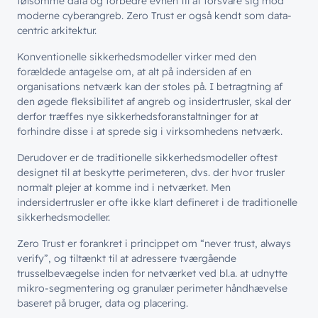
følsomme data og forbedre evnen til at forsvare sig mod
moderne cyberangreb. Zero Trust er også kendt som data-
centric arkitektur.
Konventionelle sikkerhedsmodeller virker med den
forældede antagelse om, at alt på indersiden af en
organisations netværk kan der stoles på. I betragtning af
den øgede fleksibilitet af angreb og insidertrusler, skal der
derfor træffes nye sikkerhedsforanstaltninger for at
forhindre disse i at sprede sig i virksomhedens netværk.
Derudover er de traditionelle sikkerhedsmodeller oftest
designet til at beskytte perimeteren, dvs. der hvor trusler
normalt plejer at komme ind i netværket. Men
indersidertrusler er ofte ikke klart defineret i de traditionelle
sikkerhedsmodeller.
Zero Trust er forankret i princippet om “never trust, always
verify”, og tiltænkt til at adressere tværgående
trusselbevægelse inden for netværket ved bl.a. at udnytte
mikro-segmentering og granulær perimeter håndhævelse
baseret på bruger, data og placering.