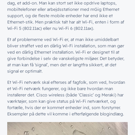
dag, et add-on. Man kan stort set ikke opdrive laptops,
mobiltelefoner eller arbejdsstationer med mGig Ethernet
support, og de fleste mobile enheder har end ikke et
Ethernet-stik. Men praktisk talt har alt Wi-Fi, enten i form af
Wi-Fi 5 (802.11ac) eller nu Wi-Fi 6 (802.11ax).
Et af problemerne ved Wi-Fi er, at man ikke umiddelbart
bliver straffet ved en dårlig Wi-Fi installation, som man gør
ved en dårlig Ethernet installation. Wi-Fi er designet til at
give forbindelse i selv de vanskeligste miljøer. Det betyder,
at man kan få ‘signal’, men det er langtfra sikkert, at det
signal er optimalt.
Et Wi-Fi netværk skal efterses af fagfolk, som ved, hvordan
et Wi-Fi netværk fungerer, og ikke bare hvordan man
installerer det. Cisco wireless (både ‘Classic’ og Meraki) har
værktøjer, som kan give status på Wi-Fi netværket, og
fortælle, hvis der er kommet enheder ind, som forstyrrer.
Eksempler på dette vil komme i efterfølgende blogindlæg.