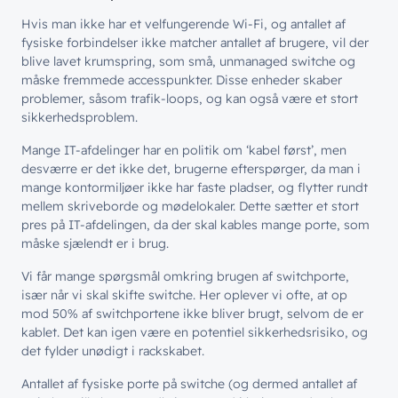
Bliv en del af
teamet!
Bliv inspireret
Skriv dig op og få alle nyheder
Hvis man ikke har et velfungerende Wi-Fi, og antallet af
Managed Services
direkte i din inbox
fysiske forbindelser ikke matcher antallet af brugere, vil der
Ledige stillinger
blive lavet krumspring, som små, unmanaged switche og
Managed Security
måske fremmede accesspunkter. Disse enheder skaber
Skriv dig op
Automatisering
problemer, såsom trafik-loops, og kan også være et stort
sikkerhedsproblem.
Customer Experience
Mange IT-afdelinger har en politik om ‘kabel først’, men
desværre er det ikke det, brugerne efterspørger, da man i
mange kontormiljøer ikke har faste pladser, og flytter rundt
mellem skriveborde og mødelokaler. Dette sætter et stort
pres på IT-afdelingen, da der skal kables mange porte, som
måske sjælendt er i brug.
Vi får mange spørgsmål omkring brugen af switchporte,
især når vi skal skifte switche. Her oplever vi ofte, at op
mod 50% af switchportene ikke bliver brugt, selvom de er
kablet. Det kan igen være en potentiel sikkerhedsrisiko, og
det fylder unødigt i rackskabet.
Antallet af fysiske porte på switche (og dermed antallet af