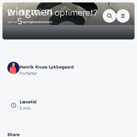
// VIDENSDELING
Er
dit
Wi-Fi
optimeret?
Menu
Henrik Kruse Lykkegaard
Forfatter
Læsetid
5 min
Share