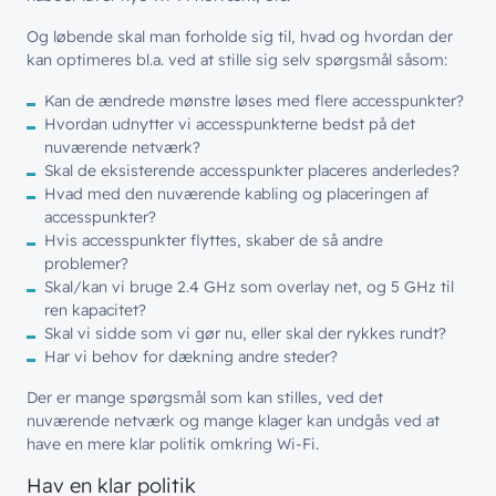
Og løbende skal man forholde sig til, hvad og hvordan der
kan optimeres bl.a. ved at stille sig selv spørgsmål såsom:
Kan de ændrede mønstre løses med flere accesspunkter?
Hvordan udnytter vi accesspunkterne bedst på det
// LØSNINGER
nuværende netværk?
// BLIV INSPIRERET
Skal de eksisterende accesspunkter placeres anderledes?
Netværk
// HVEM VI ER
Hvad med den nuværende kabling og placeringen af
Nyheder & presse
accesspunkter?
Sikkerhed
Om wingmen
Hvis accesspunkter flyttes, skaber de så andre
Vidensdeling
Cloud & AI
problemer?
Hvad vi gør
Job & Karriere
Events
Skal/kan vi bruge 2.4 GHz som overlay net, og 5 GHz til
Splunk
ren kapacitet?
Bæredygtighed
Webinarer
Skal vi sidde som vi gør nu, eller skal der rykkes rundt?
Hvem vi er
Møderum
Har vi behov for dækning andre steder?
Wingmen Community
Kontaktcenter
Cases
Der er mange spørgsmål som kan stilles, ved det
// PART OF WINGMEN
nuværende netværk og mange klager kan undgås ved at
have en mere klar politik omkring Wi-Fi.
Offentlige organisationer
// SERVICES
Hav en klar politik