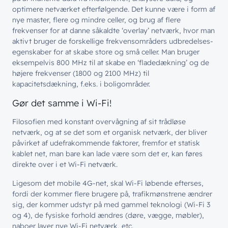
optimere netværket efterfølgende. Det kunne være i form af
nye master, flere og mindre celler, og brug af flere
frekvenser for at danne såkaldte ‘overlay’ netværk, hvor man
aktivt bruger de forskellige frekvensområders udbredelses-
egenskaber for at skabe store og små celler. Man bruger
eksempelvis 800 MHz til at skabe en ‘fladedækning’ og de
højere frekvenser (1800 og 2100 MHz) til
kapacitetsdækning, f.eks. i boligområder.
Gør det samme i Wi-Fi!
Filosofien med konstant overvågning af sit trådløse
netværk, og at se det som et organisk netværk, der bliver
påvirket af udefrakommende faktorer, fremfor et statisk
kablet net, man bare kan lade være som det er, kan føres
direkte over i et Wi-Fi netværk.
Ligesom det mobile 4G-net, skal Wi-Fi løbende efterses,
fordi der kommer flere brugere på, trafikmønstrene ændrer
sig, der kommer udstyr på med gammel teknologi (Wi-Fi 3
og 4), de fysiske forhold ændres (døre, vægge, møbler),
naboer laver nye Wi-Fi netværk, etc.