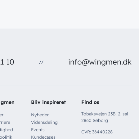
1 10
info@wingmen.dk
//
ngmen
Bliv inspireret
Find os
Tobaksvejen 23B, 2. sal
er
Nyheder
2860 Søborg
riere
Vidensdeling
tighed
Events
CVR: 36440228
politik
Kundecases