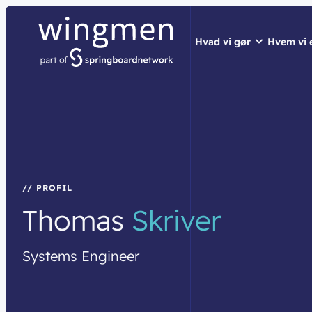
Hvad vi gør
Hvem vi 
// LØSNINGER
// HVEM VI ER
// BLIV INSPIRER
Netværk
Om wingme
Nyheder & 
Sikkerhed
Job & Karri
Vidensdelin
Cloud & AI
Bæredygtig
Events
// PROFIL
Thomas
Skriver
Splunk
Webinarer
Møderum
Wingmen C
Systems
Engineer
Kontaktcent