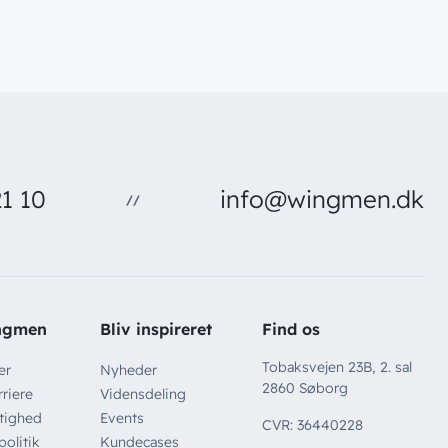
1 10
info@wingmen.dk
//
ngmen
Bliv inspireret
Find os
Tobaksvejen 23B, 2. sal
er
Nyheder
2860 Søborg
riere
Vidensdeling
tighed
Events
CVR: 36440228
politik
Kundecases