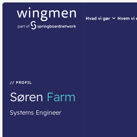
Hvad vi gør
Hvem vi 
// LØSNINGER
// HVEM VI ER
// BLIV INSPIRER
Netværk
Om wingme
Nyheder & 
Sikkerhed
Job & Karri
Vidensdelin
Cloud & AI
Bæredygtig
Events
// PROFIL
Søren
Farm
Splunk
Webinarer
Møderum
Wingmen C
Systems
Engineer
Kontaktcent